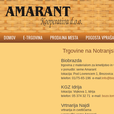
DOMOV
E-TRGOVINA
PRODAJNA MESTA
POGOSTA VPRAŠA
Trgovine na Notranj
Biobrazda
trgovina z materialom za kmetijstvo in 
v ponudbi: seme Amarant
lokacija: Pod Lovrencem 1, Brezovica p
telefon: 01/75-65-196 e-mail:
info@bio
KGZ Idrija
lokacija: Vojkova 1, Idrija
telefon: 05 374 32 71 e-mail:
bozo.tom
Vrtnarija Najdi
vrtnarija in cvetličarna