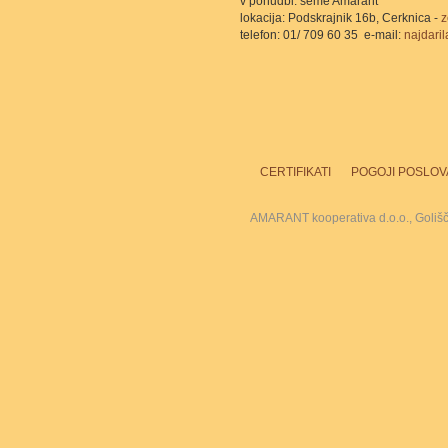
v ponudbi: seme Amarant
lokacija: Podskrajnik 16b, Cerknica -
z
telefon: 01/ 709 60 35 e-mail:
najdaril
CERTIFIKATI
POGOJI POSLOV
AMARANT kooperativa d.o.o., Goliš