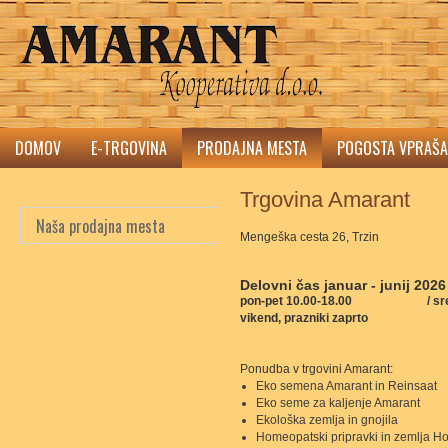
DOMOV
E-TRGOVINA
PRODAJNA MESTA
POGOSTA VPRAŠA
Trgovina Amarant
Naša prodajna mesta
Mengeška cesta 26, Trzin
Delovni čas januar - junij 202
pon-pet 10.00-18.00 / sreda-če
vikend, prazniki zaprto
Ponudba v trgovini Amarant:
Eko semena Amarant in Reinsaat
Eko seme za kaljenje Amarant
Ekološka zemlja in gnojila
Homeopatski pripravki in zemlja 