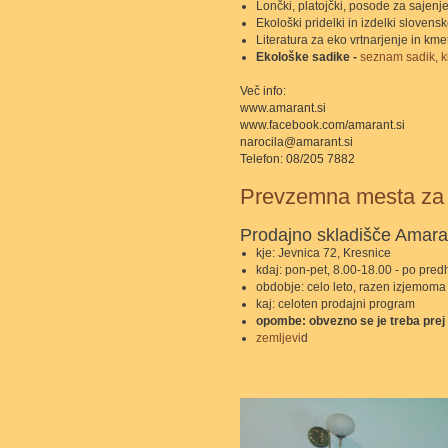
Lončki, platojčki, posode za sajenje
Ekološki pridelki in izdelki slovens
Literatura za eko vrtnarjenje in km
Ekološke sadike -
seznam sadik, ki
Več info:
www.amarant.si
www.facebook.com/amarant.si
narocila@amarant.si
Telefon: 08/205 7882
Prevzemna mesta za n
Prodajno skladišče Amara
kje: Jevnica 72, Kresnice
kdaj: pon-pet, 8.00-18.00 - po pr
obdobje: celo leto, razen izjemoma
kaj: celoten prodajni program
opombe: obvezno se je treba prej 
zemljevi
d