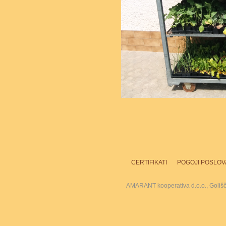
CERTIFIKATI
POGOJI POSLOV
AMARANT kooperativa d.o.o., Goliš