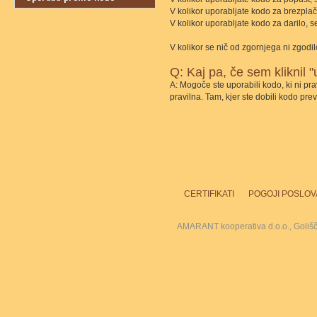
V kolikor uporabljate kodo za brezpla
V kolikor uporabljate kodo za darilo, 
V kolikor se nič od zgornjega ni zgodil
Q: Kaj pa, če sem kliknil 
A: Mogoče ste uporabili kodo, ki ni pr
pravilna. Tam, kjer ste dobili kodo prev
CERTIFIKATI
POGOJI POSLOV
AMARANT kooperativa d.o.o., Goliš