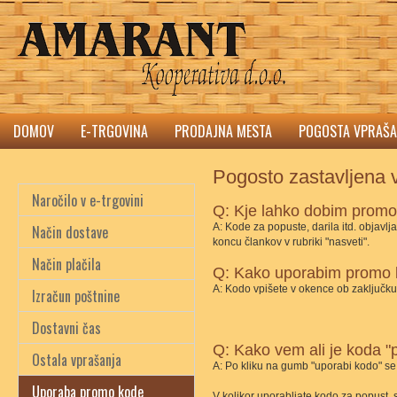
DOMOV
E-TRGOVINA
PRODAJNA MESTA
POGOSTA VPRAŠA
Pogosto zastavljena 
Naročilo v e-trgovini
Q: Kje lahko dobim prom
A: Kode za popuste, darila itd. objavl
Način dostave
koncu člankov v rubriki "nasveti".
Način plačila
Q: Kako uporabim promo
A: Kodo vpišete v okence ob zaključku
Izračun poštnine
Dostavni čas
Q: Kako vem ali je koda "p
Ostala vprašanja
A: Po kliku na gumb "uporabi kodo" se 
Uporaba promo kode
V kolikor uporabljate kodo za popust,