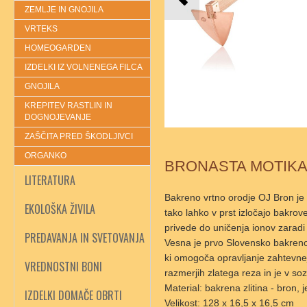
ZEMLJE IN GNOJILA
VRTEKS
HOMEOGARDEN
IZDELKI IZ VOLNENEGA FILCA
GNOJILA
KREPITEV RASTLIN IN
DOGNOJEVANJE
ZAŠČITA PRED ŠKODLJIVCI
ORGANKO
BRONASTA MOTIKA
LITERATURA
Bakreno vrtno orodje OJ Bron je 
EKOLOŠKA ŽIVILA
tako lahko v prst izločajo bakrov
privede do uničenja ionov zarad
PREDAVANJA IN SVETOVANJA
Vesna je prvo Slovensko bakreno 
ki omogoča opravljanje zahtevnejš
VREDNOSTNI BONI
razmerjih zlatega reza in je v so
Material: bakrena zlitina - bron, 
IZDELKI DOMAČE OBRTI
Velikost: 128 x 16,5 x 16,5 cm