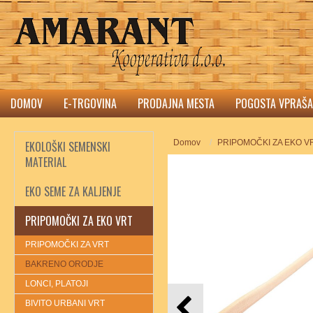
DOMOV
E-TRGOVINA
PRODAJNA MESTA
POGOSTA VPRAŠA
Domov
PRIPOMOČKI ZA EKO V
EKOLOŠKI SEMENSKI
MATERIAL
EKO SEME ZA KALJENJE
PRIPOMOČKI ZA EKO VRT
PRIPOMOČKI ZA VRT
BAKRENO ORODJE
LONCI, PLATOJI
BIVITO URBANI VRT