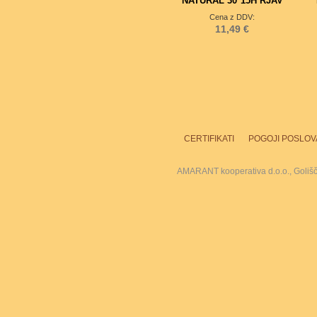
NATURAL 30*15H RJAV
Cena z DDV:
11,49 €
CERTIFIKATI
POGOJI POSLOV
AMARANT kooperativa d.o.o., Goliš