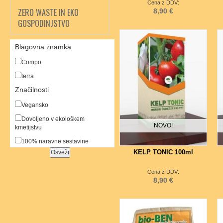
Cena z DDV:
ZERO WASTE IN EKO
8,90 €
GOSPODINJSTVO
Blagovna znamka
Compo
terra
Značilnosti
Vegansko
Dovoljeno v ekološkem
NOVO!
kmetijstvu
100% naravne sestavine
KELP TONIC 100ml
Cena z DDV:
8,90 €