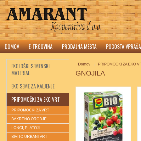
DOMOV
E-TRGOVINA
PRODAJNA MESTA
POGOSTA VPRAŠA
Domov
PRIPOMOČKI ZA EKO V
EKOLOŠKI SEMENSKI
MATERIAL
GNOJILA
EKO SEME ZA KALJENJE
PRIPOMOČKI ZA EKO VRT
PRIPOMOČKI ZA VRT
BAKRENO ORODJE
LONCI, PLATOJI
BIVITO URBANI VRT