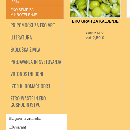
-50%
EKO SEME ZA
MIKROZELENJE
EKO GRAH ZA KALJENJE
PRIPOMOČKI ZA EKO VRT
Cena z DDV:
LITERATURA
od 2,50 €
EKOLOŠKA ŽIVILA
PREDAVANJA IN SVETOVANJA
VREDNOSTNI BONI
IZDELKI DOMAČE OBRTI
ZERO WASTE IN EKO
GOSPODINJSTVO
Blagovna znamka
Amarant