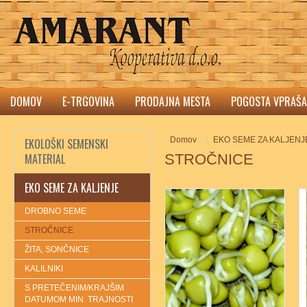
DOMOV
E-TRGOVINA
PRODAJNA MESTA
POGOSTA VPRAŠA
Domov
EKO SEME ZA KALJENJ
EKOLOŠKI SEMENSKI
MATERIAL
STROČNICE
EKO SEME ZA KALJENJE
DROBNO SEME
5
STROČNICE
ŽITA, SONČNICE
KALILNIKI
S PRETEČENIM/KRAJŠIM
DATUMOM MIN. TRAJNOSTI