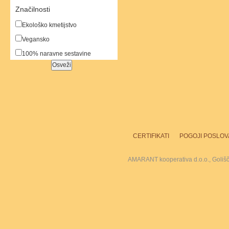
Značilnosti
Ekološko kmetijstvo
Vegansko
100% naravne sestavine
CERTIFIKATI
POGOJI POSLOV
AMARANT kooperativa d.o.o., Goliš