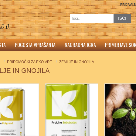
PRIJAVI 
IŠČI
STA
POGOSTA VPRAŠANJA
NAGRADNA IGRA
PRIMERJAVE SO
PRIPOMOČKI ZA EKO VRT
ZEMLJE IN GNOJILA
LJE IN GNOJILA