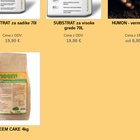
RAT za sadike 70l
SUBSTRAT za visoke
HUMON - verm
grede 70L
Cena z DDV:
Cena z DDV:
Cena z D
19,90 €
19,90 €
od 8,9
EEM CAKE 4kg