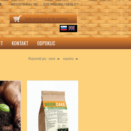
SE
REGISTRIRAJ SE
STE POZABILI GESLO?
Vaša košarica je še prazna
sl
English
RT
KONTAKT
ODPOKLIC
Razvrsti po:
ceni
nazivu
2