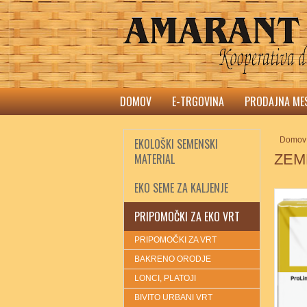
DOMOV
E-TRGOVINA
PRODAJNA ME
Domov
EKOLOŠKI SEMENSKI
MATERIAL
ZEM
EKO SEME ZA KALJENJE
PRIPOMOČKI ZA EKO VRT
PRIPOMOČKI ZA VRT
BAKRENO ORODJE
LONCI, PLATOJI
BIVITO URBANI VRT