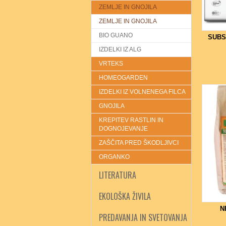
ZEMLJE IN GNOJILA
ZEMLJE IN GNOJILA
BIO GUANO
SUBST
IZDELKI IZ ALG
VRTEKS
HOMEOGARDEN
IZDELKI IZ VOLNENEGA FILCA
GNOJILA
KREPITEV RASTLIN IN
DOGNOJEVANJE
ZAŠČITA PRED ŠKODLJIVCI
ORGANKO
LITERATURA
EKOLOŠKA ŽIVILA
N
PREDAVANJA IN SVETOVANJA