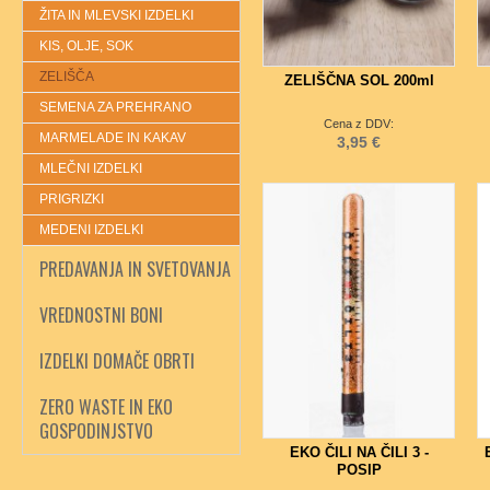
ŽITA IN MLEVSKI IZDELKI
KIS, OLJE, SOK
ZELIŠČA
ZELIŠČNA SOL 200ml
SEMENA ZA PREHRANO
Cena z DDV:
MARMELADE IN KAKAV
3,95 €
MLEČNI IZDELKI
PRIGRIZKI
MEDENI IZDELKI
PREDAVANJA IN SVETOVANJA
VREDNOSTNI BONI
IZDELKI DOMAČE OBRTI
ZERO WASTE IN EKO
GOSPODINJSTVO
EKO ČILI NA ČILI 3 -
POSIP