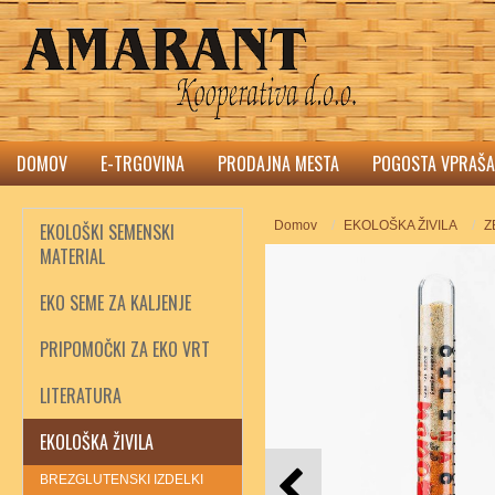
DOMOV
E-TRGOVINA
PRODAJNA MESTA
POGOSTA VPRAŠA
Domov
EKOLOŠKA ŽIVILA
Z
EKOLOŠKI SEMENSKI
MATERIAL
EKO SEME ZA KALJENJE
PRIPOMOČKI ZA EKO VRT
LITERATURA
EKOLOŠKA ŽIVILA
BREZGLUTENSKI IZDELKI