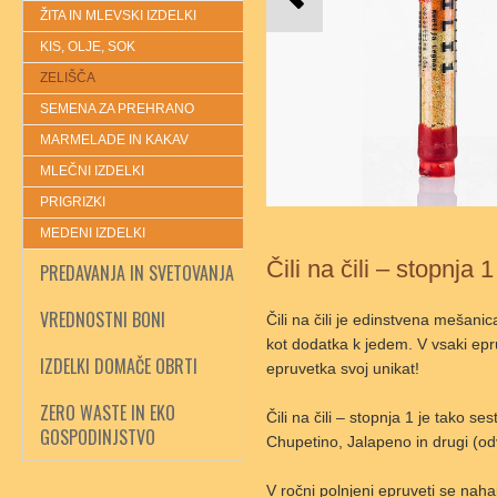
ŽITA IN MLEVSKI IZDELKI
KIS, OLJE, SOK
ZELIŠČA
SEMENA ZA PREHRANO
MARMELADE IN KAKAV
MLEČNI IZDELKI
PRIGRIZKI
MEDENI IZDELKI
Čili na čili – stopnja 1
PREDAVANJA IN SVETOVANJA
VREDNOSTNI BONI
Čili na čili je edinstvena mešani
kot dodatka k jedem. V vsaki epruv
IZDELKI DOMAČE OBRTI
epruvetka svoj unikat!
ZERO WASTE IN EKO
Čili na čili – stopnja 1 je tako 
GOSPODINJSTVO
Chupetino, Jalapeno in drugi (o
V ročni polnjeni epruveti se naha