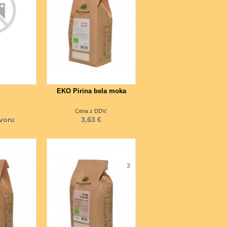
EKO Pirina bela moka
Cena z DDV:
voru
3,63 €
3