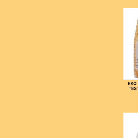
EKO
TES