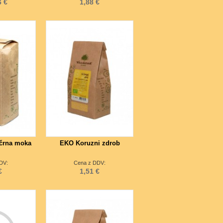
6 €
1,88 €
črna moka
EKO Koruzni zdrob
DV:
Cena z DDV:
€
1,51 €