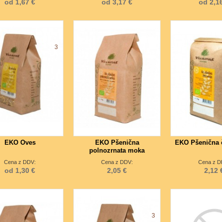
od 1,67 €
od 3,17 €
od 2,1
3
EKO Oves
EKO Pšenična
EKO Pšenična 
polnozrnata moka
Cena z DDV:
Cena z DDV:
Cena z D
od 1,30 €
2,05 €
2,12 
3