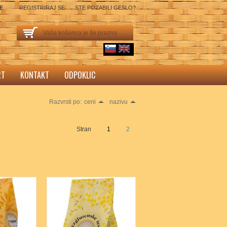
SE
REGISTRIRAJ SE
STE POZABILI GESLO?
Vaša košarica je še prazna
sl
English
RT
KONTAKT
ODPOKLIC
Razvrsti po:
ceni
nazivu
Stran
1
2