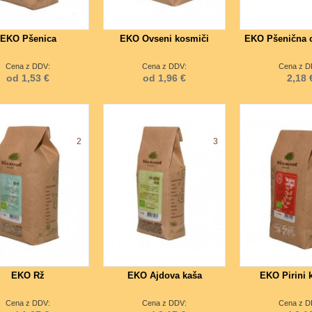
EKO Pšenica
EKO Ovseni kosmiči
EKO Pšenična 
Cena z DDV:
Cena z DDV:
Cena z D
od 1,53 €
od 1,96 €
2,18 
2
3
EKO Rž
EKO Ajdova kaša
EKO Pirini 
Cena z DDV:
Cena z DDV:
Cena z D