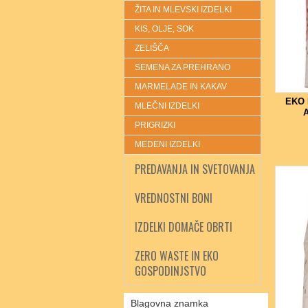
ŽITA IN MLEVSKI IZDELKI
KIS, OLJE, SOK
ZELIŠČA
SEMENA ZA PREHRANO
MARMELADE IN KAKAV
EKO
MLEČNI IZDELKI
PRIGRIZKI
MEDENI IZDELKI
PREDAVANJA IN SVETOVANJA
VREDNOSTNI BONI
IZDELKI DOMAČE OBRTI
ZERO WASTE IN EKO
GOSPODINJSTVO
Blagovna znamka