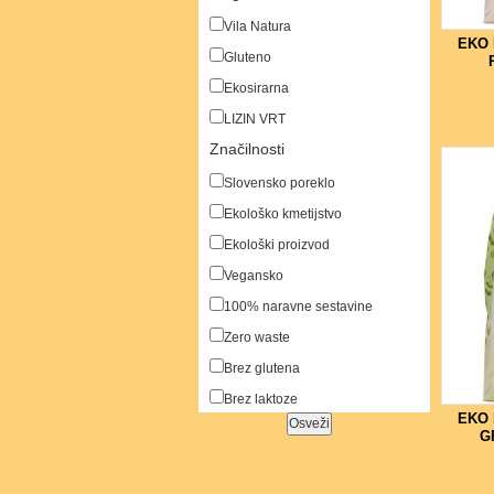
Vila Natura
EKO
Gluteno
Ekosirarna
LIZIN VRT
Značilnosti
Slovensko poreklo
Ekološko kmetijstvo
Ekološki proizvod
Vegansko
100% naravne sestavine
Zero waste
Brez glutena
Brez laktoze
EKO
G