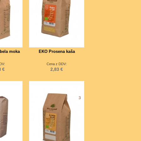
bela moka
EKO Prosena kaša
DV:
Cena z DDV:
8 €
2,83 €
3