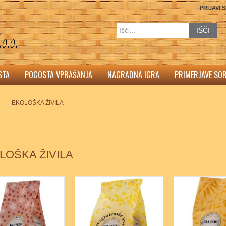
PRIJAVI 
IŠČI
STA
POGOSTA VPRAŠANJA
NAGRADNA IGRA
PRIMERJAVE SO
EKOLOŠKA ŽIVILA
LOŠKA ŽIVILA