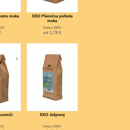
ostra moka
EKO Pšenična polbela
moka
DV:
Cena z DDV:
€
od 1,79 €
3
kosmiči
EKO Ješprenj
DV:
Cena z DDV: