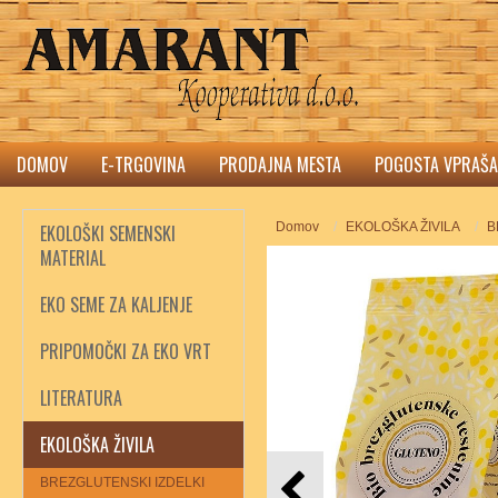
DOMOV
E-TRGOVINA
PRODAJNA MESTA
POGOSTA VPRAŠA
Domov
EKOLOŠKA ŽIVILA
B
EKOLOŠKI SEMENSKI
MATERIAL
EKO SEME ZA KALJENJE
PRIPOMOČKI ZA EKO VRT
LITERATURA
EKOLOŠKA ŽIVILA
BREZGLUTENSKI IZDELKI