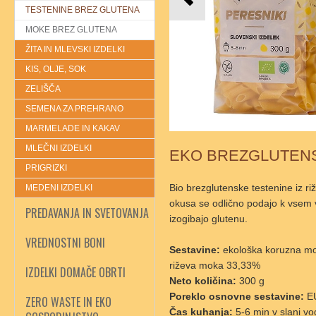
TESTENINE BREZ GLUTENA
MOKE BREZ GLUTENA
ŽITA IN MLEVSKI IZDELKI
KIS, OLJE, SOK
ZELIŠČA
SEMENA ZA PREHRANO
MARMELADE IN KAKAV
MLEČNI IZDELKI
EKO BREZGLUTENS
PRIGRIZKI
Bio brezglutenske testenine iz r
MEDENI IZDELKI
okusa se odlično podajo k vsem v
PREDAVANJA IN SVETOVANJA
izogibajo glutenu.
VREDNOSTNI BONI
Sestavine:
ekološka koruzna mo
riževa moka 33,33%
IZDELKI DOMAČE OBRTI
Neto količina:
300 g
Poreklo osnovne sestavine:
E
ZERO WASTE IN EKO
Čas kuhanja:
5-6 min v slani vo