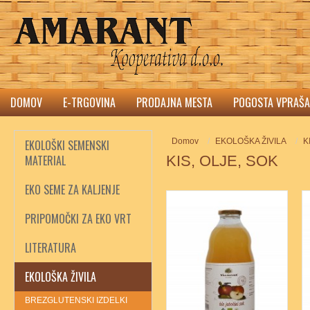
DOMOV
E-TRGOVINA
PRODAJNA MESTA
POGOSTA VPRAŠA
Domov
EKOLOŠKA ŽIVILA
K
EKOLOŠKI SEMENSKI
MATERIAL
KIS, OLJE, SOK
EKO SEME ZA KALJENJE
PRIPOMOČKI ZA EKO VRT
LITERATURA
EKOLOŠKA ŽIVILA
BREZGLUTENSKI IZDELKI