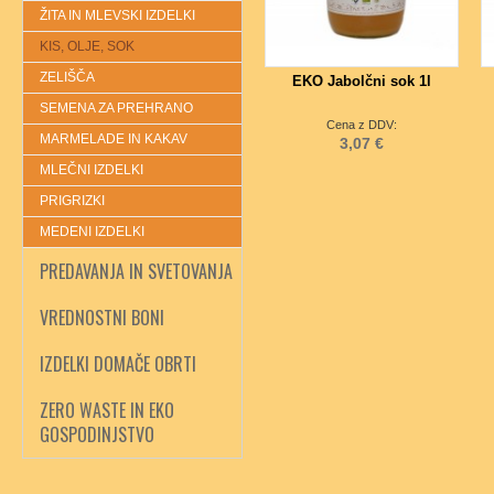
ŽITA IN MLEVSKI IZDELKI
KIS, OLJE, SOK
ZELIŠČA
EKO Jabolčni sok 1l
SEMENA ZA PREHRANO
Cena z DDV:
MARMELADE IN KAKAV
3,07 €
MLEČNI IZDELKI
PRIGRIZKI
MEDENI IZDELKI
PREDAVANJA IN SVETOVANJA
VREDNOSTNI BONI
IZDELKI DOMAČE OBRTI
ZERO WASTE IN EKO
GOSPODINJSTVO