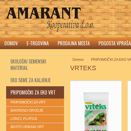
DOMOV
E-TRGOVINA
PRODAJNA MESTA
POGOSTA VPRAŠA
Domov
PRIPOMOČKI ZA EKO V
EKOLOŠKI SEMENSKI
MATERIAL
VRTEKS
EKO SEME ZA KALJENJE
PRIPOMOČKI ZA EKO VRT
PRIPOMOČKI ZA VRT
BAKRENO ORODJE
LONCI, PLATOJI
BIVITO URBANI VRT