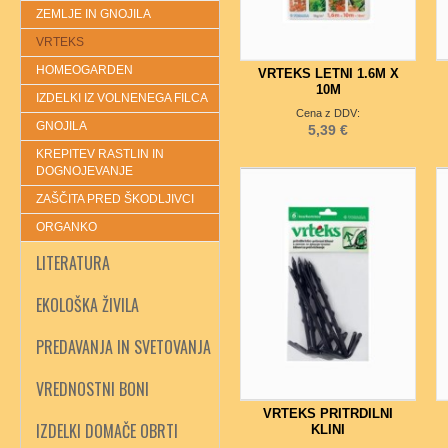
ZEMLJE IN GNOJILA
VRTEKS
HOMEOGARDEN
VRTEKS LETNI 1.6M X
10M
IZDELKI IZ VOLNENEGA FILCA
Cena z DDV:
GNOJILA
5,39 €
KREPITEV RASTLIN IN
DOGNOJEVANJE
ZAŠČITA PRED ŠKODLJIVCI
ORGANKO
LITERATURA
EKOLOŠKA ŽIVILA
PREDAVANJA IN SVETOVANJA
VREDNOSTNI BONI
VRTEKS PRITRDILNI
IZDELKI DOMAČE OBRTI
KLINI