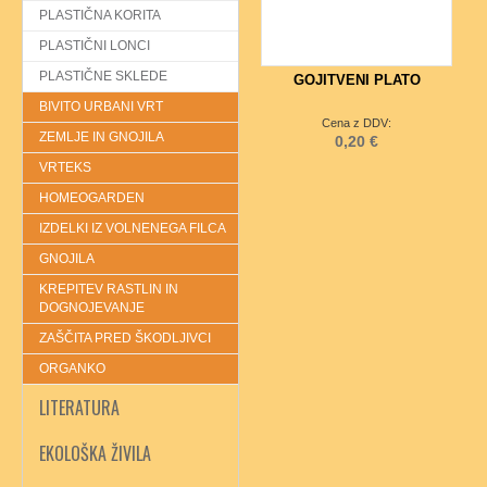
PLASTIČNA KORITA
PLASTIČNI LONCI
PLASTIČNE SKLEDE
GOJITVENI PLATO
BIVITO URBANI VRT
Cena z DDV:
ZEMLJE IN GNOJILA
0,20 €
VRTEKS
HOMEOGARDEN
IZDELKI IZ VOLNENEGA FILCA
GNOJILA
KREPITEV RASTLIN IN
DOGNOJEVANJE
ZAŠČITA PRED ŠKODLJIVCI
ORGANKO
LITERATURA
EKOLOŠKA ŽIVILA