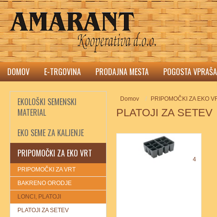
DOMOV
E-TRGOVINA
PRODAJNA MESTA
POGOSTA VPRAŠA
Domov
PRIPOMOČKI ZA EKO V
EKOLOŠKI SEMENSKI
MATERIAL
PLATOJI ZA SETEV
EKO SEME ZA KALJENJE
PRIPOMOČKI ZA EKO VRT
4
PRIPOMOČKI ZA VRT
BAKRENO ORODJE
LONCI, PLATOJI
PLATOJI ZA SETEV