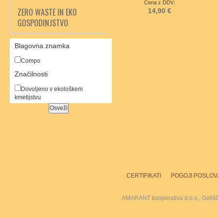
Cena z DDV:
ZERO WASTE IN EKO
14,90 €
GOSPODINJSTVO
Blagovna znamka
Compo
Značilnosti
Dovoljeno v ekološkem
kmetijstvu
CERTIFIKATI
POGOJI POSLOV
AMARANT kooperativa d.o.o., Goliš