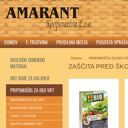
DOMOV
E-TRGOVINA
PRODAJNA MESTA
POGOSTA VPRAŠA
Domov
PRIPOMOČKI ZA EKO V
EKOLOŠKI SEMENSKI
MATERIAL
ZAŠČITA PRED ŠKO
EKO SEME ZA KALJENJE
PRIPOMOČKI ZA EKO VRT
PRIPOMOČKI ZA VRT
BAKRENO ORODJE
LONCI, PLATOJI
BIVITO URBANI VRT