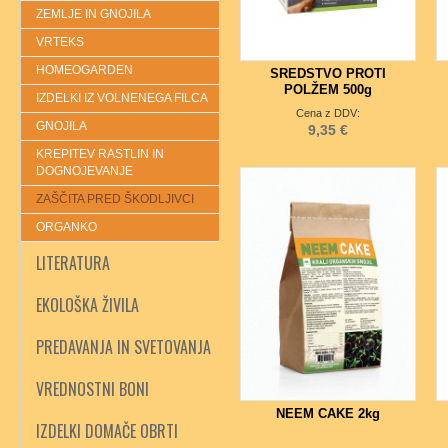
ZEMLJE IN GNOJILA
VRTEKS
HOMEOGARDEN
SREDSTVO PROTI
POLŽEM 500g
IZDELKI IZ VOLNENEGA FILCA
Cena z DDV:
GNOJILA
9,35 €
KREPITEV RASTLIN IN
DOGNOJEVANJE
ZAŠČITA PRED ŠKODLJIVCI
ORGANKO
LITERATURA
EKOLOŠKA ŽIVILA
PREDAVANJA IN SVETOVANJA
VREDNOSTNI BONI
NEEM CAKE 2kg
IZDELKI DOMAČE OBRTI