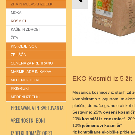
ŽITA IN MLEVSKI IZDELKI
MOKA
KOSMIČI
KAŠE IN ZDROBI
ŽITA
KIS, OLJE, SOK
ZELIŠČA
SEMENA ZA PREHRANO
MARMELADE IN KAKAV
EKO Kosmiči iz 5 žit
MLEČNI IZDELKI
PRIGRIZKI
Mešanica kosmičev iz starih žit z
MEDENI IZDELKI
kombiniramo z jogurtom, mlekom, 
ploščic, domače granole ali kot 
PREDAVANJA IN SVETOVANJA
Sestavine: 25%
ovseni kosmiči
20%
kosmiči iz enozrnice
*, 2
VREDNOSTNI BONI
10%
ječmenovi kosmiči
*
IZDELKI DOMAČE OBRTI
*iz kontrolirane ekološke pridela