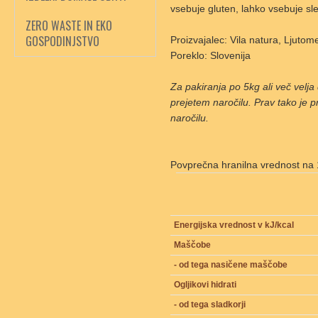
vsebuje gluten, lahko vsebuje sle
ZERO WASTE IN EKO
GOSPODINJSTVO
Proizvajalec: Vila natura, Ljutom
Poreklo: Slovenija
Za pakiranja po 5kg ali več velj
prejetem naročilu. Prav tako je p
naročilu.
Povprečna hranilna vrednost na 
Energijska vrednost v kJ/kcal
Maščobe
- od tega nasičene maščobe
Ogljikovi hidrati
- od tega sladkorji