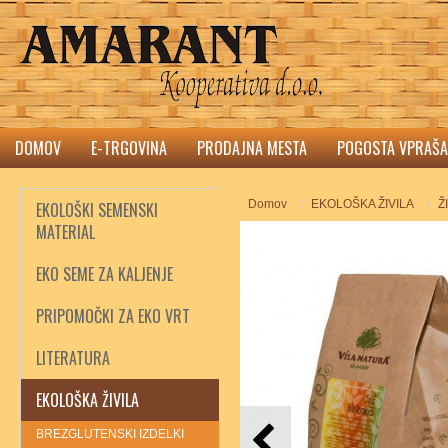
DOMOV
E-TRGOVINA
PRODAJNA MESTA
POGOSTA VPRAŠA
Domov
EKOLOŠKA ŽIVILA
Ž
EKOLOŠKI SEMENSKI
MATERIAL
EKO SEME ZA KALJENJE
PRIPOMOČKI ZA EKO VRT
LITERATURA
EKOLOŠKA ŽIVILA
BREZGLUTENSKI IZDELKI