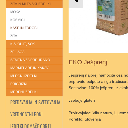
ŽITA IN MLEVSKI IZDELKI
MOKA
KOSMIČI
KAŠE IN ZDROBI
ŽITA
KIS, OLJE, SOK
ZELIŠČA
SEMENA ZA PREHRANO
EKO Ješprenj
MARMELADE IN KAKAV
Ješprenj najprej namočite čez noč
MLEČNI IZDELKI
pripravite polpete ali ga tradicio
PRIGRIZKI
Sestavine: 100% ješprenj iz ekol
MEDENI IZDELKI
vsebuje gluten
PREDAVANJA IN SVETOVANJA
Proizvajalec: Vila natura, Ljutom
VREDNOSTNI BONI
Poreklo: Slovenija
IZDELKI DOMAČE OBRTI