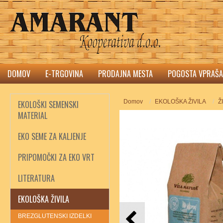
DOMOV
E-TRGOVINA
PRODAJNA MESTA
POGOSTA VPRAŠA
Domov
EKOLOŠKA ŽIVILA
Ž
EKOLOŠKI SEMENSKI
MATERIAL
EKO SEME ZA KALJENJE
PRIPOMOČKI ZA EKO VRT
LITERATURA
EKOLOŠKA ŽIVILA
BREZGLUTENSKI IZDELKI