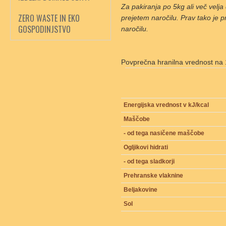
Za pakiranja po 5kg ali več velj
ZERO WASTE IN EKO
prejetem naročilu. Prav tako je p
GOSPODINJSTVO
naročilu.
Povprečna hranilna vrednost na 
Energijska vrednost v kJ/kcal
Maščobe
- od tega nasičene maščobe
Ogljikovi hidrati
- od tega sladkorji
Prehranske vlaknine
Beljakovine
Sol