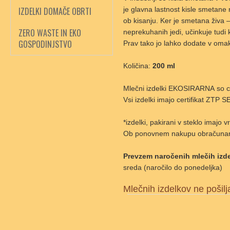
IZDELKI DOMAČE OBRTI
je glavna lastnost kisle smetane
ob kisanju. Ker je smetana živa –
ZERO WASTE IN EKO
neprekuhanih jedi, učinkuje tudi 
GOSPODINJSTVO
Prav tako jo lahko dodate v omake
Količina:
200 ml
Mlečni izdelki EKOSIRARNA so cert
Vsi izdelki imajo certifikat ZT
*izdelki, pakirani v steklo imaj
Ob ponovnem nakupu obračunamo
Prevzem naročenih mlečih izde
sreda (naročilo do ponedeljka)
Mlečnih izdelkov ne poši