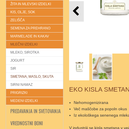
ŽITA IN MLEVSKI IZDELKI
KIS, OLJE, SOK
ZELIŠČA
SEMENA ZA PREHRANO
MARMELADE IN KAKAV
MLEČNI IZDELKI
MLEKO, SIROTKA
JOGURT
SIR
SMETANA, MASLO, SKUTA
SIRNI NAMAZ
EKO KISLA SMETA
PRIGRIZKI
MEDENI IZDELKI
Nehomogenizirana
Več maščobe za popoln okus
PREDAVANJA IN SVETOVANJA
Iz ekološkega senenega mlek
VREDNOSTNI BONI
V industriji se kisla smetana v 