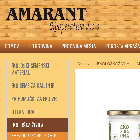
DOMOV
E-TRGOVINA
PRODAJNA MESTA
POGOSTA VPRAŠA
Domov
EKOLOŠKA ŽIVILA
M
EKOLOŠKI SEMENSKI
MATERIAL
EKO SEME ZA KALJENJE
PRIPOMOČKI ZA EKO VRT
LITERATURA
EKOLOŠKA ŽIVILA
BREZGLUTENSKI IZDELKI