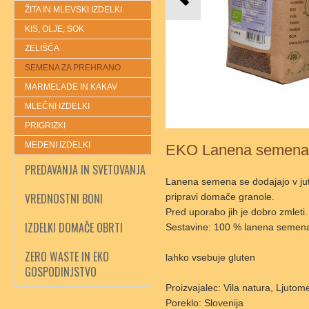
ŽITA IN MLEVSKI IZDELKI
KIS, OLJE, SOK
ZELIŠČA
SEMENA ZA PREHRANO
MARMELADE IN KAKAV
MLEČNI IZDELKI
PRIGRIZKI
MEDENI IZDELKI
EKO Lanena semena
PREDAVANJA IN SVETOVANJA
Lanena semena se dodajajo v jutra
VREDNOSTNI BONI
pripravi domače granole.
Pred uporabo jih je dobro zmleti.
IZDELKI DOMAČE OBRTI
Sestavine: 100 % lanena semena 
ZERO WASTE IN EKO
lahko vsebuje gluten
GOSPODINJSTVO
Proizvajalec: Vila natura, Ljutom
Poreklo: Slovenija