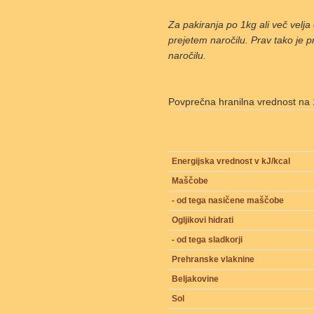
Za pakiranja po 1kg ali več velj
prejetem naročilu. Prav tako je p
naročilu.
Povprečna hranilna vrednost na 
Energijska vrednost v kJ/kcal
Maščobe
- od tega nasičene maščobe
Ogljikovi hidrati
- od tega sladkorji
Prehranske vlaknine
Beljakovine
Sol