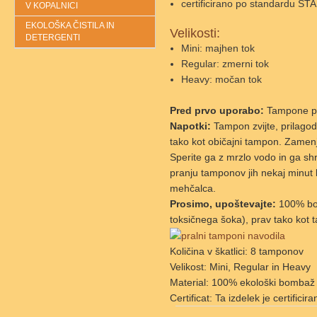
certificirano po standardu 
V KOPALNICI
EKOLOŠKA ČISTILA IN
Velikosti:
DETERGENTI
Mini: majhen tok
Regular: zmerni tok
Heavy: močan tok
Pred prvo uporabo:
Tampone pr
Napotki:
Tampon zvijte, prilagodi
tako kot običajni tampon. Zamenj
Sperite ga z mrzlo vodo in ga shr
pranju tamponov jih nekaj minut k
mehčalca.
Prosimo, upoštevajte:
100% bom
toksičnega šoka), prav tako kot 
Količina v škatlici: 8 tamponov
Velikost: Mini, Regular in Heavy
Material: 100% ekološki bombaž
Certificat: Ta izdelek je certifi