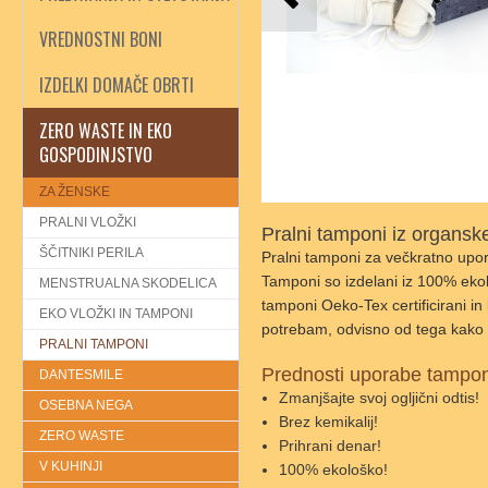
VREDNOSTNI BONI
IZDELKI DOMAČE OBRTI
ZERO WASTE IN EKO
GOSPODINJSTVO
ZA ŽENSKE
PRALNI VLOŽKI
Pralni tamponi iz organ
ŠČITNIKI PERILA
Pralni tamponi za večkratno upor
Tamponi so izdelani iz 100% ekol
MENSTRUALNA SKODELICA
tamponi Oeko-Tex certificirani in 
EKO VLOŽKI IN TAMPONI
potrebam, odvisno od tega kako 
PRALNI TAMPONI
Prednosti uporabe tampon
DANTESMILE
Zmanjšajte svoj ogljični odtis!
OSEBNA NEGA
Brez kemikalij!
ZERO WASTE
Prihrani denar!
V KUHINJI
100% ekološko!