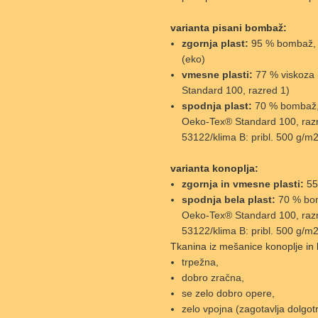
varianta pisani bombaž:
zgornja plast:
95 % bombaž, 5
(eko)
vmesne plasti:
77 % viskoza (
Standard 100, razred 1)
spodnja plast:
70 % bombaž, 3
Oeko-Tex® Standard 100, raz
53122/klima B: pribl. 500 g/m
varianta konoplja:
zgornja in vmesne plasti:
55 
spodnja bela plast:
70 % bomb
Oeko-Tex® Standard 100, raz
53122/klima B: pribl. 500 g/m
Tkanina iz mešanice konoplje in
trpežna,
dobro zračna,
se zelo dobro opere,
zelo vpojna (zagotavlja dolgot