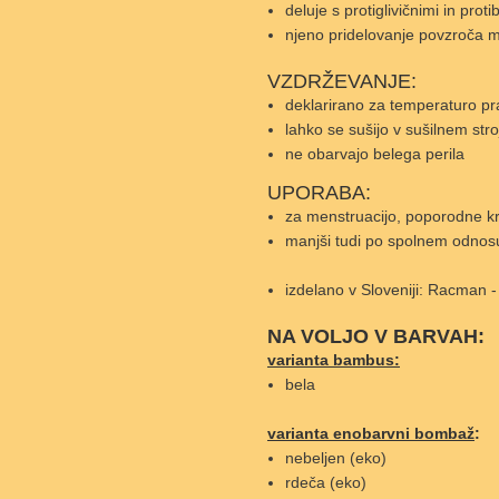
deluje s protiglivičnimi in pro
njeno pridelovanje povzroča ma
VZDRŽEVANJE:
deklarirano za temperaturo pr
lahko se sušijo v sušilnem stro
ne obarvajo belega perila
UPORABA:
za menstruacijo, poporodne krv
manjši tudi po spolnem odnosu
izdelano v Sloveniji: Racman - 
NA VOLJO V BARVAH:
varianta bambus:
bela
varianta enobarvni bombaž
:
nebeljen (eko)
rdeča (eko)