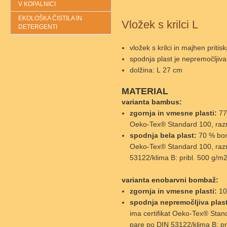
V KOPALNICI
EKOLOŠKA ČISTILA IN
Vložek s krilci L
DETERGENTI
vložek s krilci in majhen pritis
spodnja plast je nepremočljiva
dolžina: L 27 cm
MATERIAL
varianta bambus:
zgornja in vmesne plasti:
77 
Oeko-Tex® Standard 100, raz
spodnja bela plast:
70 % bomb
Oeko-Tex® Standard 100, raz
53122/klima B: pribl. 500 g/m
varianta enobarvni bombaž:
zgornja in vmesne plasti:
10
spodnja nepremočljiva plast
ima certifikat Oeko-Tex® Sta
pare po DIN 53122/klima B: pr