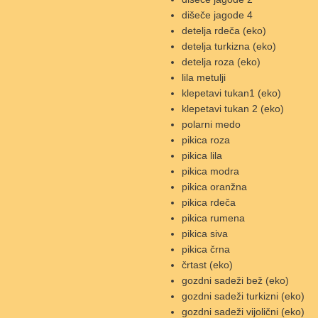
dišeče jagode 4
detelja rdeča (eko)
detelja turkizna (eko)
detelja roza (eko)
lila metulji
klepetavi tukan1 (eko)
klepetavi tukan 2 (eko)
polarni medo
pikica roza
pikica lila
pikica modra
pikica oranžna
pikica rdeča
pikica rumena
pikica siva
pikica črna
črtast (eko)
gozdni sadeži bež (eko)
gozdni sadeži turkizni (eko)
gozdni sadeži vijolični (eko)