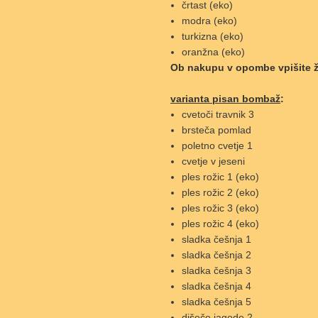
črtast (eko)
modra (eko)
turkizna (eko)
oranžna (eko)
Ob nakupu v opombe vpišite ž
varianta pisan bombaž
:
cvetoči travnik 3
brsteča pomlad
poletno cvetje 1
cvetje v jeseni
ples rožic 1 (eko)
ples rožic 2 (eko)
ples rožic 3 (eko)
ples rožic 4 (eko)
sladka češnja 1
sladka češnja 2
sladka češnja 3
sladka češnja 4
sladka češnja 5
dišeče jagode 2