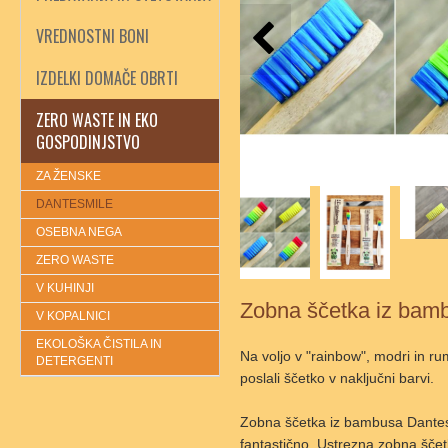
VREDNOSTNI BONI
IZDELKI DOMAČE OBRTI
ZERO WASTE IN EKO
GOSPODINJSTVO
ZA ŽENSKE
DANTESMILE
OSEBNA NEGA
ZERO WASTE
V KUHINJI
Zobna ščetka iz bamb
V KOPALNICI
EKOLOŠKA ČISTILA IN
Na voljo v "rainbow", modri in 
DETERGENTI
poslali ščetko v naključni barvi.
Zobna ščetka iz bambusa Dantesm
fantastično. Ustrezna zobna ščet