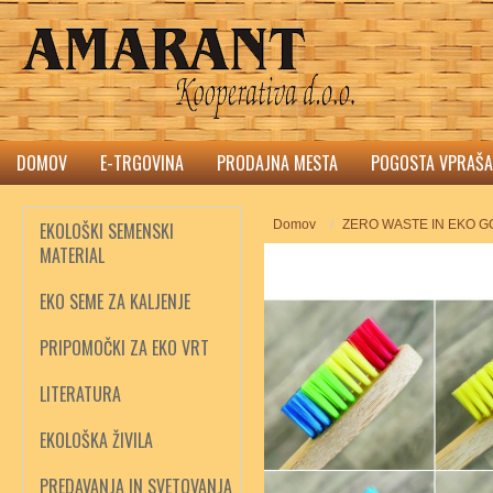
DOMOV
E-TRGOVINA
PRODAJNA MESTA
POGOSTA VPRAŠA
Domov
ZERO WASTE IN EKO 
EKOLOŠKI SEMENSKI
MATERIAL
EKO SEME ZA KALJENJE
PRIPOMOČKI ZA EKO VRT
LITERATURA
EKOLOŠKA ŽIVILA
PREDAVANJA IN SVETOVANJA