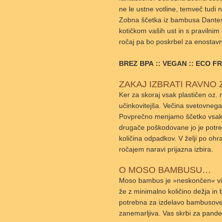
ne le ustne votline, temveč tudi 
Zobna ščetka iz bambusa Dantesmi
kotičkom vaših ust in s pravilnim 
ročaj pa bo poskrbel za enostavn
BREZ BPA :: VEGAN :: ECO F
ZAKAJ IZBRATI RAVNO
Ker za skoraj vsak plastičen oz. n
učinkovitejša. Večina svetovnega
Povprečno menjamo ščetko vsake 3
drugače poškodovane jo je potreb
količina odpadkov. V želji po oh
ročajem naravi prijazna izbira.
O MOSO BAMBUSU…
Moso bambus je »neskončen« vir, 
že z minimalno količino dežja in 
potrebna za izdelavo bambusove šč
zanemarljiva. Vas skrbi za pand