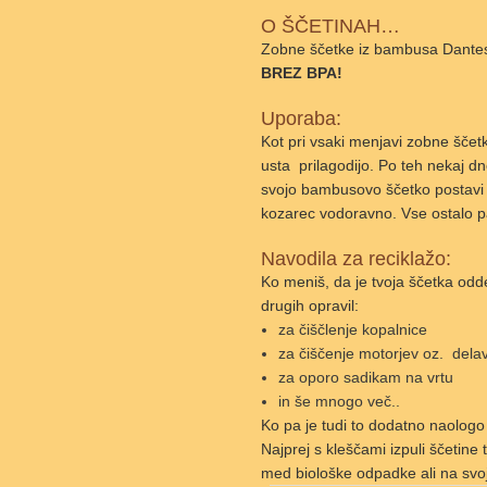
O ŠČETINAH…
Zobne ščetke iz bambusa Dantesm
BREZ BPA!
Uporaba:
Kot pri vsaki menjavi zobne ščetk
usta prilagodijo. Po teh nekaj 
svojo bambusovo ščetko postavi ta
kozarec vodoravno. Vse ostalo pa
Navodila za reciklažo:
Ko meniš, da je tvoja ščetka odd
drugih opravil:
za čiščlenje kopalnice
za čiščenje motorjev oz. delav
za oporo sadikam na vrtu
in še mnogo več..
Ko pa je tudi to dodatno naologo
Najprej s kleščami izpuli ščetine
med biološke odpadke ali na svo