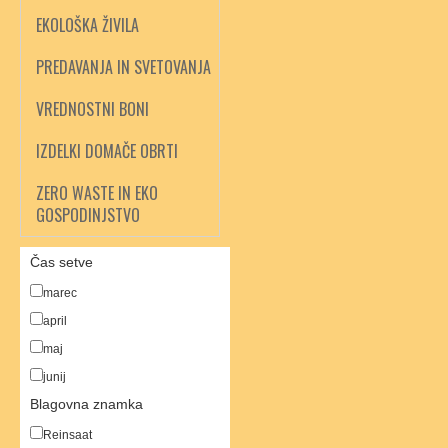
EKOLOŠKA ŽIVILA
PREDAVANJA IN SVETOVANJA
VREDNOSTNI BONI
IZDELKI DOMAČE OBRTI
ZERO WASTE IN EKO
GOSPODINJSTVO
Čas setve
marec
april
maj
junij
Blagovna znamka
Reinsaat