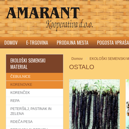
DOMOV
E-TRGOVINA
PRODAJNA MESTA
POGOSTA VPRAŠA
Domov
EKOLOŠKI SEMENSKI M
EKOLOŠKI SEMENSKI
MATERIAL
OSTALO
ČEBULNICE
KORENOVKE
KORENČEK
3
REPA
PETERŠILJ, PASTINAK IN
ZELENA
RDEČA PESA