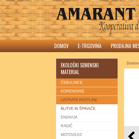
DOMOV
E-TRGOVINA
PRODAJNA ME
Domov
EKOLOŠKI SEMENSKI
MATERIAL
ČEBULNICE
KORENOVKE
LISTNATE RASTLINE
BLITVE IN ŠPINAČE
ENDIVIJA
RADIČ
MOTOVILEC