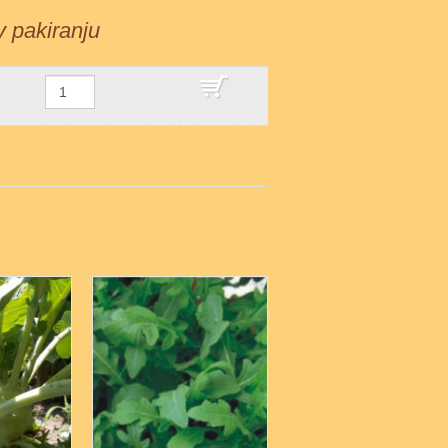
 v pakiranju
DODAJ V KOŠARICO
5
6