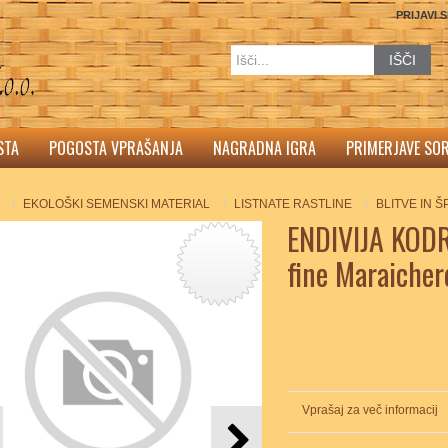
PRIJAVI 
IŠČI
STA
POGOSTA VPRAŠANJA
NAGRADNA IGRA
PRIMERJAVE SO
EKOLOŠKI SEMENSKI MATERIAL
LISTNATE RASTLINE
BLITVE IN 
ENDIVIJA KOD
fine Maraicher
Vprašaj za več informacij