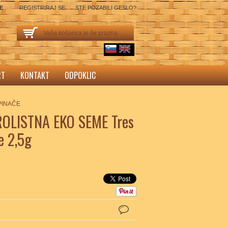
SE
REGISTRIRAJ SE
STE POZABILI GESLO?
Vaša košarica je še prazna
sl
English
RT
KONTAKT
ODPOKLIC
ŠPINAČE
ROLISTNA EKO SEME Tres
e 2,5g