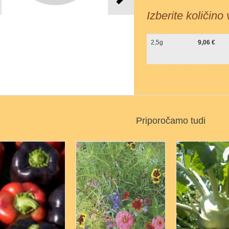
Izberite količino
2,5g
9,06 €
Priporočamo tudi
6
2