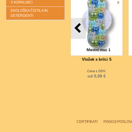
V KOPALNICI
8
EKOLOŠKA ČISTILA IN
DETERGENTI
Vložek s krilci S
Cena z DDV:
od 5,99 €
CERTIFIKATI
POGOJI POSLOV