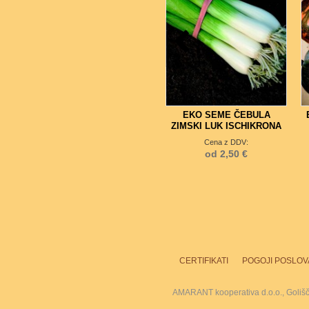
EKO SEME ČEBULA
ZIMSKI LUK ISCHIKRONA
Cena z DDV:
od 2,50 €
CERTIFIKATI
POGOJI POSLOV
AMARANT kooperativa d.o.o., Goliš