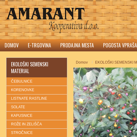
DOMOV
E-TRGOVINA
PRODAJNA MESTA
POGOSTA VPRAŠA
Domov
EKOLOŠKI SEMENSKI M
EKOLOŠKI SEMENSKI
MATERIAL
ČEBULNICE
KORENOVKE
LISTNATE RASTLINE
SOLATE
KAPUSNICE
ROŽE IN ZELIŠČA
STROČNICE