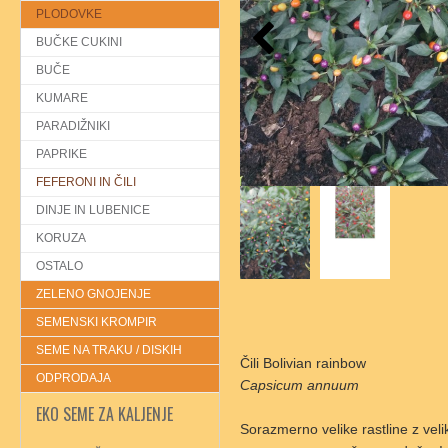
PLODOVKE
BUČKE CUKINI
BUČE
KUMARE
PARADIŽNIKI
PAPRIKE
FEFERONI IN ČILI
DINJE IN LUBENICE
KORUZA
OSTALO
ZELENO GNOJENJE
SEMENSKI KROMPIR
SEME NA TRAKU / DISKIH
Čili Bolivian rainbow
ODPRODAJA
Capsicum annuum
EKO SEME ZA KALJENJE
Sorazmerno velike rastline z veli