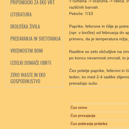
> rumena -> oranžna -> rdeča. Ime 
PRIPOMOČKI ZA EKO VRT
različnih barvah.
LITERATURA
Pekoče: 7/10
EKOLOŠKA ŽIVILA
Paprike, feferone in čilije je pot
(npr. v lončke) od februarja do a
PREDAVANJA IN SVETOVANJA
primeru, da je temperatura nižja,
VREDNOSTNI BONI
Rastline so zelo občutljive na zmr
po koncu nevarnosti zmrzali, to j
IZDELKI DOMAČE OBRTI
Čez poletje paprike, feferoni in či
ZERO WASTE IN EKO
teden, ko med 2-4 sadike zlijemo
GOSPODINJSTVO
prenašajo sušo.
Čas setve
Čas presajanja
Čas pobiranja pridelka