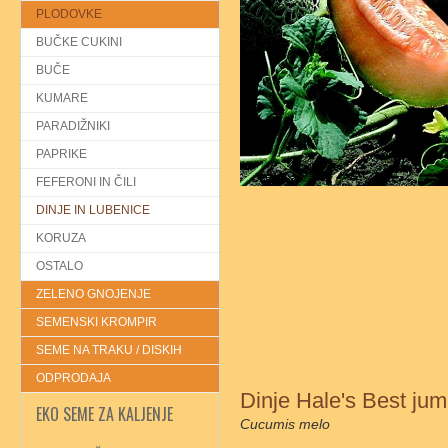
PLODOVKE
BUČKE CUKINI
BUČE
KUMARE
PARADIŽNIKI
PAPRIKE
FEFERONI IN ČILI
DINJE IN LUBENICE
KORUZA
OSTALO
ZELENO GNOJENJE
SEMENSKI KROMPIR
SEME NA TRAKU / DISKIH
ODPRODAJA
Dinje Hale's Best ju
EKO SEME ZA KALJENJE
Cucumis melo