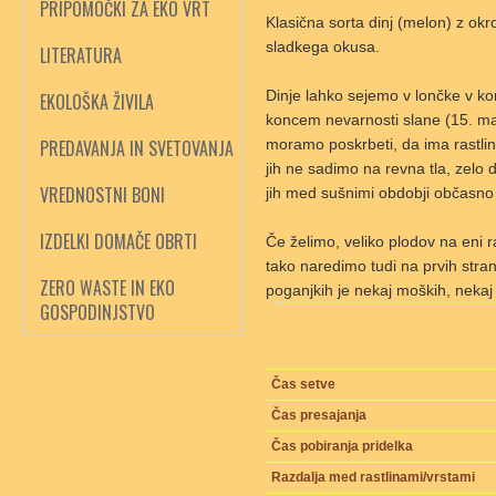
PRIPOMOČKI ZA EKO VRT
Klasična sorta dinj (melon) z okr
sladkega okusa.
LITERATURA
Dinje lahko sejemo v lončke v kon
EKOLOŠKA ŽIVILA
koncem nevarnosti slane (15. maj)
PREDAVANJA IN SVETOVANJA
moramo poskrbeti, da ima rastlin
jih ne sadimo na revna tla, zelo
VREDNOSTNI BONI
jih med sušnimi obdobji občasno
IZDELKI DOMAČE OBRTI
Če želimo, veliko plodov na eni ra
tako naredimo tudi na prvih stran
ZERO WASTE IN EKO
poganjkih je nekaj moških, nekaj
GOSPODINJSTVO
Čas setve
Čas presajanja
Čas pobiranja pridelka
Razdalja med rastlinami/vrstami