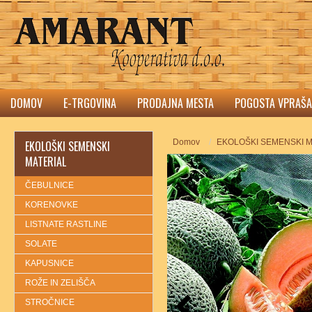
DOMOV
E-TRGOVINA
PRODAJNA MESTA
POGOSTA VPRAŠA
Domov
EKOLOŠKI SEMENSKI M
EKOLOŠKI SEMENSKI
MATERIAL
ČEBULNICE
KORENOVKE
LISTNATE RASTLINE
SOLATE
KAPUSNICE
ROŽE IN ZELIŠČA
STROČNICE