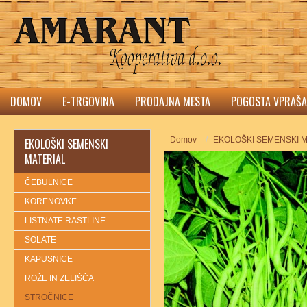
DOMOV
E-TRGOVINA
PRODAJNA MESTA
POGOSTA VPRAŠA
Domov
EKOLOŠKI SEMENSKI M
EKOLOŠKI SEMENSKI
MATERIAL
ČEBULNICE
KORENOVKE
LISTNATE RASTLINE
SOLATE
KAPUSNICE
ROŽE IN ZELIŠČA
STROČNICE