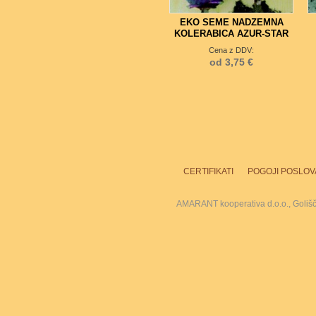
EKO SEME NADZEMNA
KOLERABICA AZUR-STAR
Cena z DDV:
od 3,75 €
CERTIFIKATI
POGOJI POSLOV
AMARANT kooperativa d.o.o., Goliš