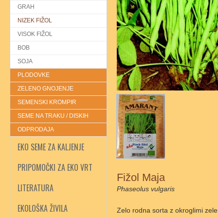
GRAH
NIZEK FIŽOL
VISOK FIŽOL
BOB
SOJA
PLODOVKE
ZELENO GNOJENJE
SEMENSKI KROMPIR
SEME NA TRAKU / DISKIH
ODPRODAJA
EKO SEME ZA KALJENJE
PRIPOMOČKI ZA EKO VRT
Fižol Maja
LITERATURA
Phaseolus vulgaris
EKOLOŠKA ŽIVILA
Zelo rodna sorta z okroglimi zel