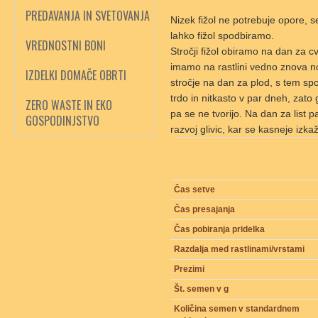
PREDAVANJA IN SVETOVANJA
Nizek fižol ne potrebuje opore, 
lahko fižol spodbiramo.
VREDNOSTNI BONI
Stročji fižol obiramo na dan za 
imamo na rastlini vedno znova no
IZDELKI DOMAČE OBRTI
stročje na dan za plod, s tem spo
trdo in nitkasto v par dneh, zato g
ZERO WASTE IN EKO
pa se ne tvorijo. Na dan za list 
GOSPODINJSTVO
razvoj glivic, kar se kasneje izkaž
Čas setve
Čas presajanja
Čas pobiranja pridelka
Razdalja med rastlinami/vrstami
Prezimi
Št. semen v g
Količina semen v standardnem