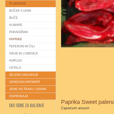
PLODOVKE
BUČKE CUKINI
BUČE
KUMARE
PARADIŽNIKI
PAPRIKE
FEFERONI IN ČILI
DINJE IN LUBENICE
KORUZA
OSTALO
ZELENO GNOJENJE
SEMENSKI KROMPIR
SEME NA TRAKU / DISKIH
ODPRODAJA
Paprika Sweet palen
EKO SEME ZA KALJENJE
Capsicum anuum