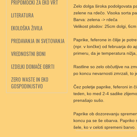
PRIPOMOČKI ZA EKO VRT
Zelo dolga široka podolgovata pa
zelene na rdečo. Visoka sorta papr
LITERATURA
Barva: zelena -> rdeča
Velikost plodov: 25cm dolgi, 6cm 
EKOLOŠKA ŽIVILA
PREDAVANJA IN SVETOVANJA
Paprike, feferone in čilije je pot
(npr. v lončke) od februarja do a
VREDNOSTNI BONI
primeru, da je temperatura nižja,
IZDELKI DOMAČE OBRTI
Rastline so zelo občutljive na zmr
po koncu nevarnosti zmrzali, to j
ZERO WASTE IN EKO
GOSPODINJSTVO
Čez poletje paprike, feferoni in či
teden, ko med 2-4 sadike zlijemo
prenašajo sušo.
Paprike ob dozorevanju spremenij
koncu pa se še obarva. Papriko s
šele, ko v celoti spremeni barvo.