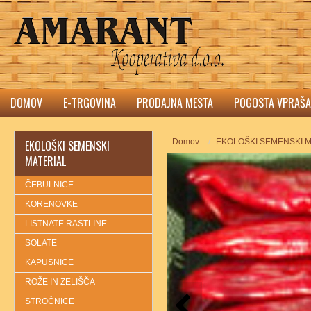
DOMOV
E-TRGOVINA
PRODAJNA MESTA
POGOSTA VPRAŠA
Domov
EKOLOŠKI SEMENSKI M
EKOLOŠKI SEMENSKI
MATERIAL
ČEBULNICE
KORENOVKE
LISTNATE RASTLINE
SOLATE
KAPUSNICE
ROŽE IN ZELIŠČA
STROČNICE