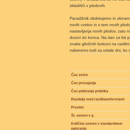
skladišči v plodovih.
Paradižnik obdelujemo in obiram
novih cvetov in s tem novih plod
nastavljanja novih plodov, zato n
dozori do konca. Na dan za list 
znake glivičnih bolezni na rastlin
naberemo tudi za ostale dni, ko ob
Čas setve
Čas presajanja
Čas pobiranja pridelka
Razdalja med rastlinami/vrstami
Prezimi
Št. semen v g
Količina semen v standardnem
pakiranju