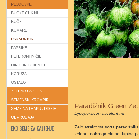
PLODOVKE
BUČKE CUKINI
BUČE
KUMARE
PARADIŽNIKI
PAPRIKE
FEFERONI IN ČILI
DINJE IN LUBENICE
KORUZA
OSTALO
ZELENO GNOJENJE
SEMENSKI KROMPIR
Paradižnik Green Ze
SEME NA TRAKU / DISKIH
Lycopersicon esculentum
ODPRODAJA
Zelo atraktivna sorta paradižnika
EKO SEME ZA KALJENJE
zeleno, dobrega okusa, lupina pa