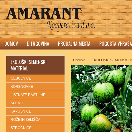
DOMOV
E-TRGOVINA
PRODAJNA MESTA
POGOSTA VPRAŠA
Domov
EKOLOŠKI SEMENSKI M
EKOLOŠKI SEMENSKI
MATERIAL
ČEBULNICE
KORENOVKE
LISTNATE RASTLINE
SOLATE
KAPUSNICE
ROŽE IN ZELIŠČA
STROČNICE