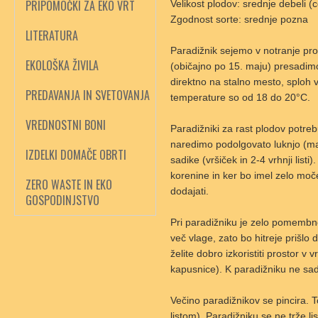
PRIPOMOČKI ZA EKO VRT
Velikost plodov: srednje debeli (
Zgodnost sorte: srednje pozna
LITERATURA
Paradižnik sejemo v notranje pro
EKOLOŠKA ŽIVILA
(običajno po 15. maju) presadimo 
direktno na stalno mesto, sploh v
PREDAVANJA IN SVETOVANJA
temperature so od 18 do 20°C.
VREDNOSTNI BONI
Paradižniki za rast plodov potreb
naredimo podolgovato luknjo (malo
IZDELKI DOMAČE OBRTI
sadike (vršiček in 2-4 vrhnji lis
korenine in ker bo imel zelo moč
ZERO WASTE IN EKO
dodajati.
GOSPODINJSTVO
Pri paradižniku je zelo pomembno
več vlage, zato bo hitreje prišlo
želite dobro izkoristiti prostor 
kapusnice). K paradižniku ne sad
Večino paradižnikov se pincira. To
listom). Paradižniku se ne trže lis