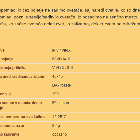
pomladi in čez poletje ne sadimo cvetače, saj naredi cvet le, ko so dn
mladi pozni s setvijo/saditvijo cvetače, jo posadimo na senčno mesto.
uša, ko začne cvetača delati cvet, jo zalivamo, dokler cveta ne odrežemo
tve
II-IV / VII-IX
sajanja
IV-VI / IX-X
iranja pridelka
V-VI / X / II-III
a med rastlinami/vrstami
45x45
DA - rozete
en v g
300
na semen v standardnem
50 semen
ju
na temperatura za kalitev
12-25°C
 semena na ar
2-4g
o zalivanje
občasno