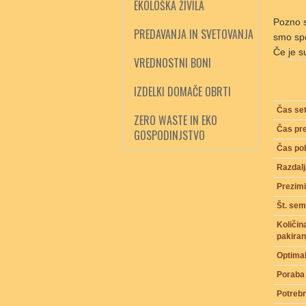
EKOLOŠKA ŽIVILA
Pozno s
PREDAVANJA IN SVETOVANJA
smo spo
Če je s
VREDNOSTNI BONI
IZDELKI DOMAČE OBRTI
Čas se
ZERO WASTE IN EKO
Čas pre
GOSPODINJSTVO
Čas pob
Razdalj
Prezimi
Št. sem
Količi
pakiran
Optimal
Poraba
Potrebn