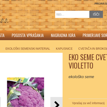
PRIJAVI 
IŠČI
STA
POGOSTA VPRAŠANJA
NAGRADNA IGRA
PRIMERJAVE SO
EKOLOŠKI SEMENSKI MATERIAL
KAPUSNICE
CVETAČA IN BROKOL
EKO SEME CVET
VIOLETTO
ekološko seme
Vprašaj za več informacij