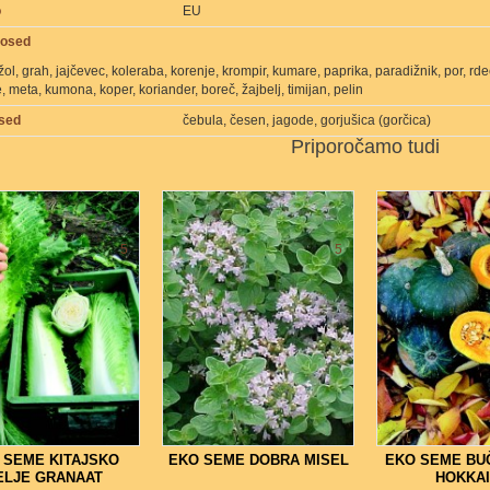
o
EU
sosed
fižol, grah, jajčevec, koleraba, korenje, krompir, kumare, paprika, paradižnik, por, r
, meta, kumona, koper, koriander, boreč, žajbelj, timijan, pelin
osed
čebula, česen, jagode, gorjušica (gorčica)
Priporočamo tudi
5
5
 SEME KITAJSKO
EKO SEME DOBRA MISEL
EKO SEME BU
ELJE GRANAAT
HOKKA