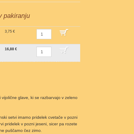
 v pakiranju
3,75 €
DODAJ V KOŠARICO
16,88 €
DODAJ V KOŠARICO
ijolične glave, ki se razbarvajo v zeleno
nski setvi imamo pridelek cvetače v pozni
vi pridelek v pozni jeseni, sicer pa rozete
ih ne puščamo čez zimo.