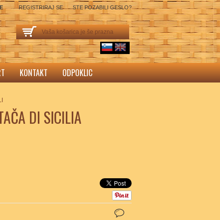
SE
REGISTRIRAJ SE
STE POZABILI GESLO?
Vaša košarica je še prazna
sl
English
RT
KONTAKT
ODPOKLIC
I
AČA DI SICILIA