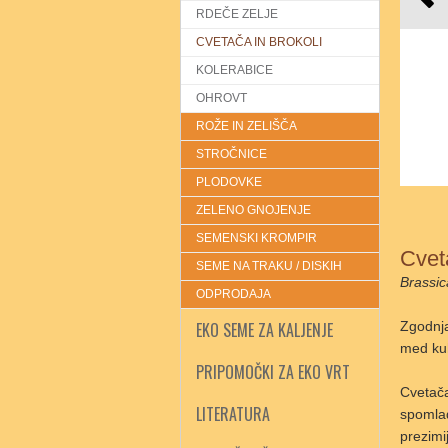
RDEČE ZELJE
CVETAČA IN BROKOLI
KOLERABICE
OHROVT
ROŽE IN ZELIŠČA
STROČNICE
PLODOVKE
ZELENO GNOJENJE
SEMENSKI KROMPIR
Cveta
SEME NA TRAKU / DISKIH
Brassic
ODPRODAJA
EKO SEME ZA KALJENJE
Zgodnja
med ku
PRIPOMOČKI ZA EKO VRT
Cvetača
LITERATURA
spomlad
prezimi