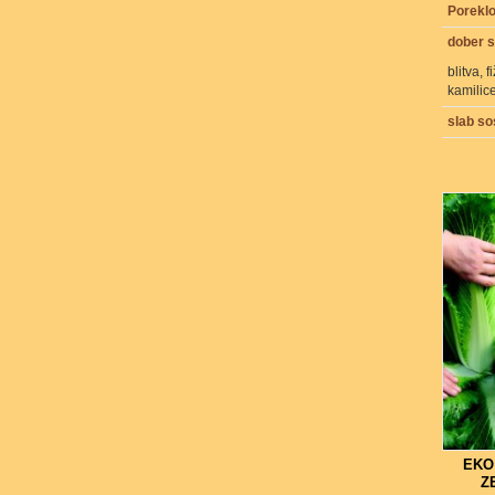
Porekl
dober 
blitva, 
kamilice
slab s
EKO
Z