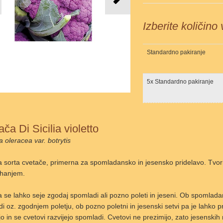
Izberite količino
Standardno pakiranje
5x Standardno pakiranje
ča Di Sicilia violetto
a oleracea var. botrytis
 sorta cvetače, primerna za spomladansko in jesensko pridelavo. Tvori v
hanjem.
 se lahko seje zgodaj spomladi ali pozno poleti in jeseni. Ob spomlada
i oz. zgodnjem poletju, ob pozno poletni in jesenski setvi pa je lahko pr
jo in se cvetovi razvijejo spomladi. Cvetovi ne prezimijo, zato jesensk