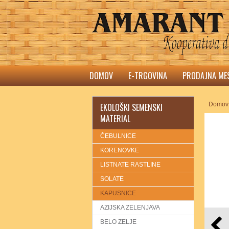
DOMOV
E-TRGOVINA
PRODAJNA ME
Domov
EKOLOŠKI SEMENSKI
MATERIAL
ČEBULNICE
KORENOVKE
LISTNATE RASTLINE
SOLATE
KAPUSNICE
AZIJSKA ZELENJAVA
BELO ZELJE