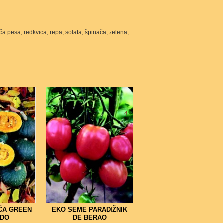
deča pesa, redkvica, repa, solata, špinača, zelena,
7
4
ČA GREEN
EKO SEME PARADIŽNIK
IDO
DE BERAO