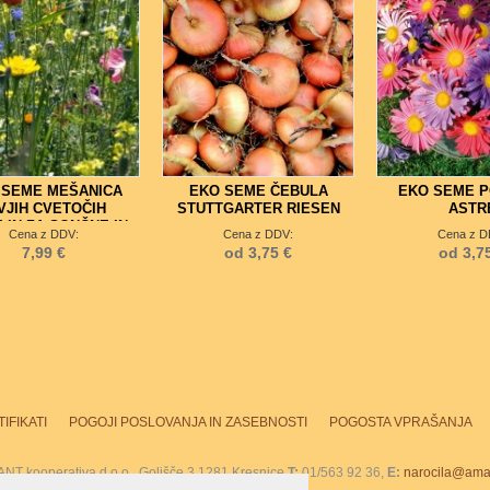
 SEME MEŠANICA
EKO SEME ČEBULA
EKO SEME 
VJIH CVETOČIH
STUTTGARTER RIESEN
ASTR
LIN ZA SONČNE IN
Cena z DDV:
Cena z DDV:
Cena z D
ŠNE LEGE B100
7,99 €
od 3,75 €
od 3,7
IFIKATI
POGOJI POSLOVANJA IN ZASEBNOSTI
POGOSTA VPRAŠANJA
T kooperativa d.o.o., Golišče 3 1281 Kresnice
T:
01/563 92 36,
E:
narocila@amar