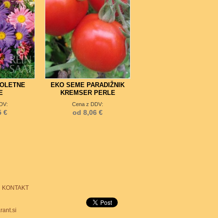
POLETNE
EKO SEME PARADIŽNIK
E
KREMSER PERLE
DV:
Cena z DDV:
5 €
od 8,06 €
KONTAKT
ant.si