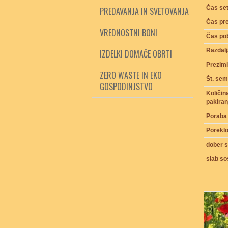
Čas se
PREDAVANJA IN SVETOVANJA
Čas pre
VREDNOSTNI BONI
Čas pob
Razdalj
IZDELKI DOMAČE OBRTI
Prezimi
ZERO WASTE IN EKO
Št. sem
GOSPODINJSTVO
Količi
pakiran
Poraba
Porekl
dober 
slab s