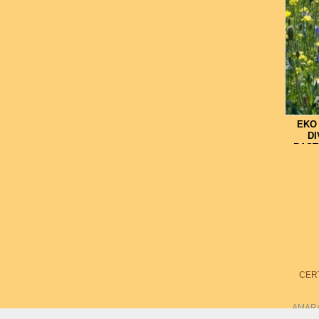
EKO
DI
RAST
SU
CERT
AMARAN