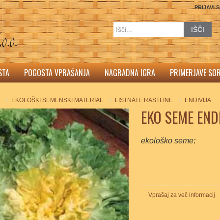
PRIJAVI 
IŠČI
STA
POGOSTA VPRAŠANJA
NAGRADNA IGRA
PRIMERJAVE SO
EKOLOŠKI SEMENSKI MATERIAL
LISTNATE RASTLINE
ENDIVIJA
EKO SEME ENDI
ekološko seme;
Vprašaj za več informacij