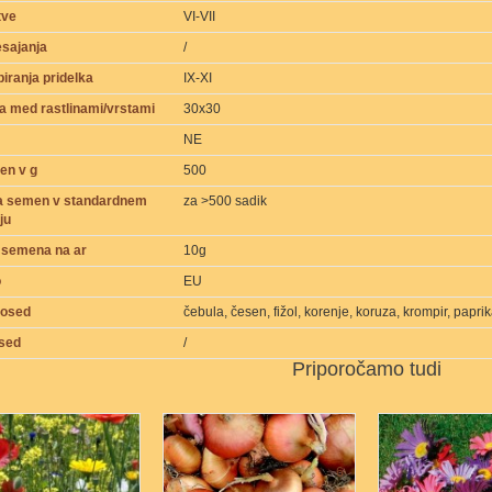
tve
VI-VII
sajanja
/
iranja pridelka
IX-XI
a med rastlinami/vrstami
30x30
NE
en v g
500
na semen v standardnem
za >500 sadik
ju
 semena na ar
10g
o
EU
sosed
čebula, česen, fižol, korenje, koruza, krompir, paprik
osed
/
Priporočamo tudi
6