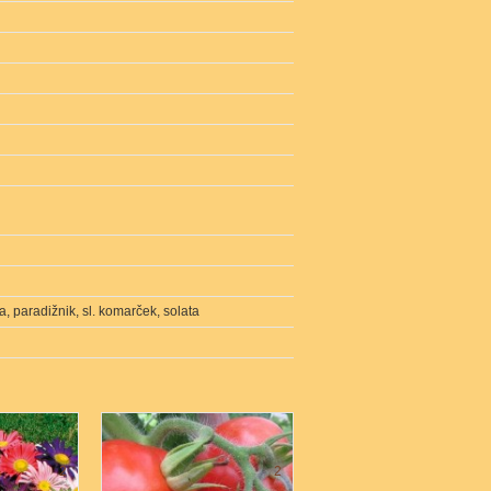
a, paradižnik, sl. komarček, solata
2
2