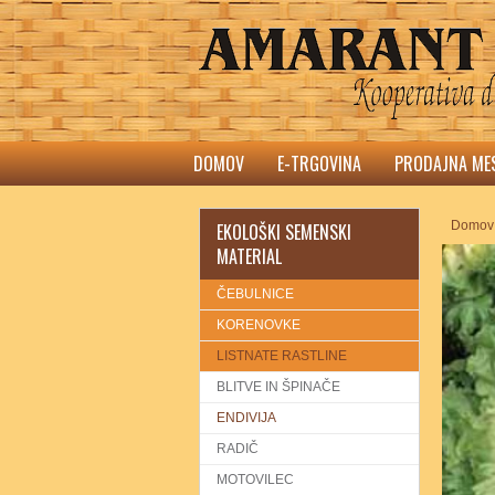
DOMOV
E-TRGOVINA
PRODAJNA ME
Domov
EKOLOŠKI SEMENSKI
MATERIAL
ČEBULNICE
KORENOVKE
LISTNATE RASTLINE
BLITVE IN ŠPINAČE
ENDIVIJA
RADIČ
MOTOVILEC