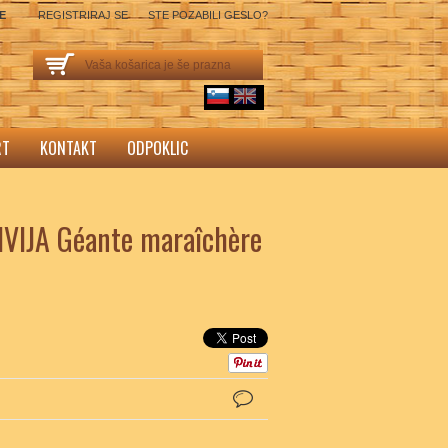
SE
REGISTRIRAJ SE
STE POZABILI GESLO?
Vaša košarica je še prazna
sl
English
RT
KONTAKT
ODPOKLIC
VIJA Géante maraîchère