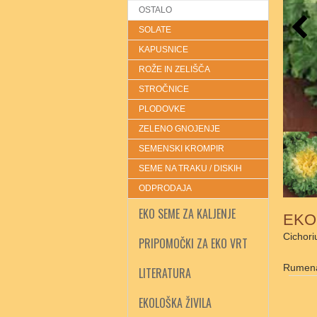
OSTALO
SOLATE
KAPUSNICE
ROŽE IN ZELIŠČA
STROČNICE
PLODOVKE
ZELENO GNOJENJE
SEMENSKI KROMPIR
SEME NA TRAKU / DISKIH
ODPRODAJA
EKO SEME ZA KALJENJE
EKO 
Cichori
PRIPOMOČKI ZA EKO VRT
Rumena
LITERATURA
EKOLOŠKA ŽIVILA