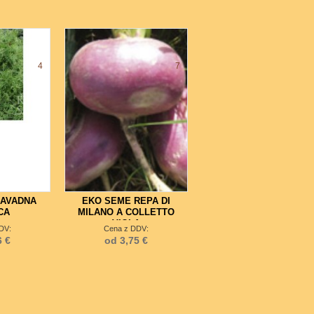
4
7
NAVADNA
EKO SEME REPA DI
CA
MILANO A COLLETTO
VIOLA
DV:
Cena z DDV:
6 €
od 3,75 €