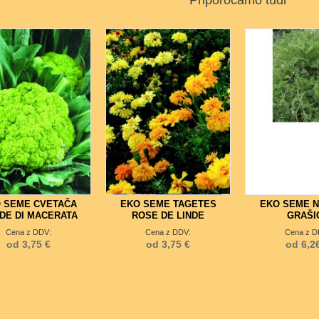
Priporočamo tudi
2
2
 SEME CVETAČA
EKO SEME TAGETES
EKO SEME 
DE DI MACERATA
ROSE DE LINDE
GRAŠI
Cena z DDV:
Cena z DDV:
Cena z D
od 3,75 €
od 3,75 €
od 6,2