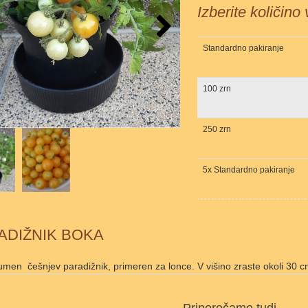
Izberite količino
Standardno pakiranje
100 zrn
250 zrn
5x Standardno pakiranje
ADIŽNIK BOKA
umen češnjev paradižnik, primeren za lonce. V višino zraste okoli 30 c