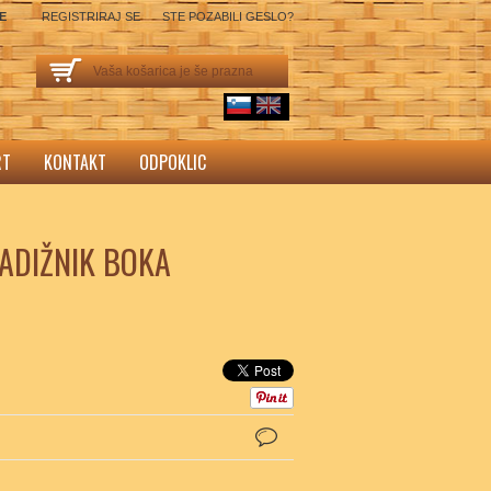
SE
REGISTRIRAJ SE
STE POZABILI GESLO?
Vaša košarica je še prazna
sl
English
RT
KONTAKT
ODPOKLIC
ADIŽNIK BOKA