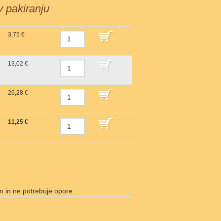
 v pakiranju
3,75 €
DODAJ V KOŠARICO
13,02 €
DODAJ V KOŠARICO
26,28 €
DODAJ V KOŠARICO
11,25 €
DODAJ V KOŠARICO
m in ne potrebuje opore.