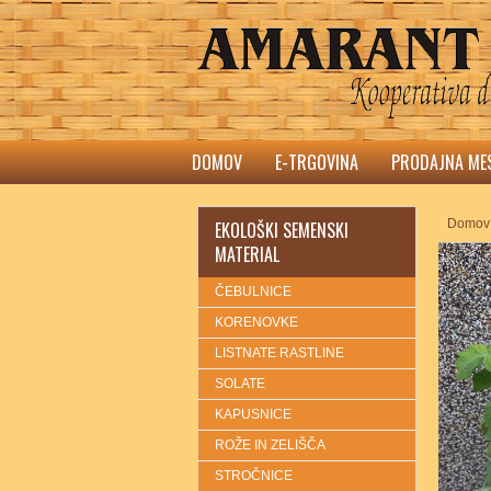
DOMOV
E-TRGOVINA
PRODAJNA ME
Domov
EKOLOŠKI SEMENSKI
MATERIAL
ČEBULNICE
KORENOVKE
LISTNATE RASTLINE
SOLATE
KAPUSNICE
ROŽE IN ZELIŠČA
STROČNICE