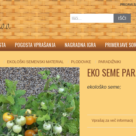
PRIJAVI 
IŠČI
STA
POGOSTA VPRAŠANJA
NAGRADNA IGRA
PRIMERJAVE SO
EKOLOŠKI SEMENSKI MATERIAL
PLODOVKE
PARADIŽNIKI
EKO SEME PAR
ekološko seme;
Vprašaj za več informacij