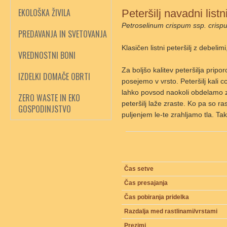
EKOLOŠKA ŽIVILA
Peteršilj navadni lis
Petroselinum crispum ssp. crisp
PREDAVANJA IN SVETOVANJA
Klasičen listni peteršilj z debelim
VREDNOSTNI BONI
Za boljšo kalitev peteršilja prip
IZDELKI DOMAČE OBRTI
posejemo v vrsto. Peteršilj kali 
lahko povsod naokoli obdelamo zeml
ZERO WASTE IN EKO
peteršilj laže zraste. Ko pa so ra
GOSPODINJSTVO
puljenjem le-te zrahljamo tla. Ta
Čas setve
Čas presajanja
Čas pobiranja pridelka
Razdalja med rastlinami/vrstami
Prezimi