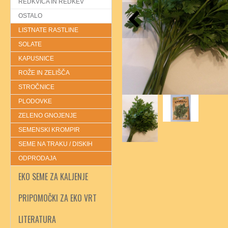
REDKVICA IN REDKEV
OSTALO
LISTNATE RASTLINE
SOLATE
KAPUSNICE
ROŽE IN ZELIŠČA
STROČNICE
PLODOVKE
ZELENO GNOJENJE
SEMENSKI KROMPIR
SEME NA TRAKU / DISKIH
ODPRODAJA
EKO SEME ZA KALJENJE
PRIPOMOČKI ZA EKO VRT
LITERATURA