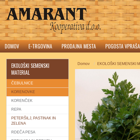
DOMOV
E-TRGOVINA
PRODAJNA MESTA
POGOSTA VPRAŠA
Domov
EKOLOŠKI SEMENSKI M
EKOLOŠKI SEMENSKI
MATERIAL
ČEBULNICE
KORENOVKE
KORENČEK
REPA
PETERŠILJ, PASTINAK IN
ZELENA
RDEČA PESA