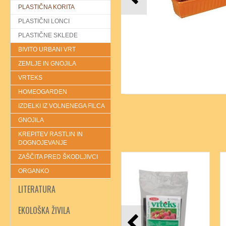
PLASTIČNA KORITA
PLASTIČNI LONCI
PLASTIČNE SKLEDE
BIVITO URBANI VRT
ZEMLJE IN GNOJILA
VRTEKS
HOMEOGARDEN
IZDELKI IZ VOLNENEGA FILCA
GNOJILA
KREPITEV RASTLIN IN
DOGNOJEVANJE
ZAŠČITA PRED ŠKODLJIVCI
ORGANKO
LITERATURA
EKOLOŠKA ŽIVILA