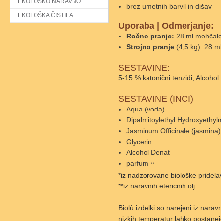
EKOLOŠKO NARAVNO
brez umetnih barvil in dišav
EKOLOŠKA ČISTILA
Uporaba
|
Odmerjanje:
Ročno pranje:
28 ml mehčalca
Strojno pranje
(4,5 kg): 28 ml
SESTAVINE:
5-15 % katonični tenzidi, Alcoho
SESTAVINE (INCI)
Aqua (voda)
Dipalmitoylethyl Hydroxyethy
Jasminum Officinale (jasmina)
Glycerin
Alcohol Denat
parfum
**
*iz nadzorovane biološke pridela
**iz naravnih eteričnih olj
Biolù izdelki so narejeni iz narav
nizkih temperatur lahko postanejo 