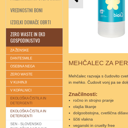
VREDNOSTNI BONI
IZDELKI DOMAČE OBRTI
ZERO WASTE IN EKO
GOSPODINJSTVO
ZA ŽENSKE
DANTESMILE
MEHČALEC ZA PERI
OSEBNA NEGA
ZERO WASTE
Mehčalec razvaja s čudovito cvet
in mehko. Čudovit vonj pa se dol
V KUHINJI
V KOPALNICI
Značilnosti:
EKOLOŠKA ČISTILA IN
ročno in strojno pranje
DETERGENTI
olajša likanje
EKOLOŠKA ČISTILA IN
dolgoobstojna, cvetlična dišav
DETERGENTI
ščiti vlakna
SEN - SLOVENSKO
veganski in cruelty free