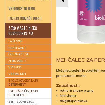
VREDNOSTNI BONI
IZDELKI DOMAČE OBRTI
ZERO WASTE IN EKO
GOSPODINJSTVO
ZA ŽENSKE
DANTESMILE
OSEBNA NEGA
MEHČALEC ZA PER
ZERO WASTE
V KUHINJI
Mešanica sadnih in cvetličnih not
V KOPALNICI
je puhasto in mehko.
EKOLOŠKA ČISTILA IN
DETERGENTI
Značilnosti:
ročno in strojno pranje
EKOLOŠKA ČISTILA IN
DETERGENTI
ščiti vlakna
dolgotrajna dišava
SEN - SLOVENSKO