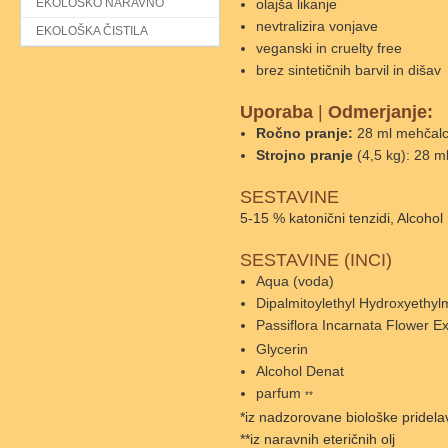
EKOLOŠKO NARAVNO
olajša likanje
nevtralizira vonjave
EKOLOŠKA ČISTILA
veganski in cruelty free
brez sintetičnih barvil in dišav
Uporaba
|
Odmerjanje:
Ročno pranje:
28 ml mehčalca
Strojno pranje
(4,5 kg): 28 m
SESTAVINE
5-15 % katonični tenzidi, Alcoho
SESTAVINE (INCI)
Aqua (voda)
Dipalmitoylethyl Hydroxyethy
Passiflora Incarnata Flower E
Glycerin
Alcohol Denat
parfum
**
*iz nadzorovane biološke pridela
**iz naravnih eteričnih olj