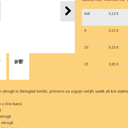
8x8
0,13 €
9
0,12 €
10
0,15 €
23
0,85 €
i okrogli in štirioglati lončki, primerni za vzgojo večjih sadik ali kot st
 v črni barvi.
i:
 okrogli
- okrogli