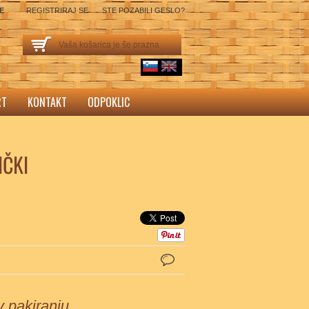
SE
REGISTRIRAJ SE
STE POZABILI GESLO?
Vaša košarica je še prazna
sl
English
RT
KONTAKT
ODPOKLIC
NČKI
 v pakiranju