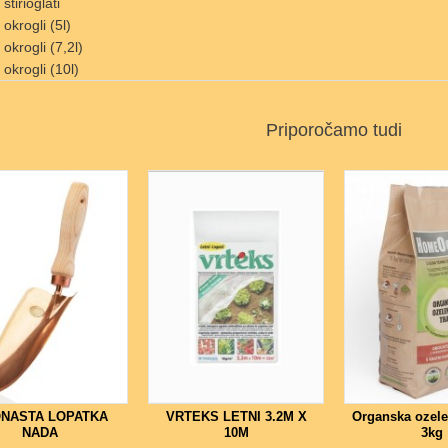
 štirioglati
- okrogli (5l)
- okrogli (7,2l)
- okrogli (10l)
Priporočamo tudi
NASTA LOPATKA
VRTEKS LETNI 3.2M X
Organska ozelen
NADA
10M
3kg