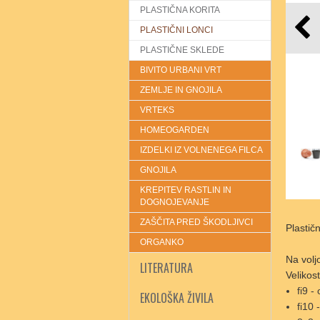
PLASTIČNA KORITA
PLASTIČNI LONCI
PLASTIČNE SKLEDE
BIVITO URBANI VRT
ZEMLJE IN GNOJILA
VRTEKS
HOMEOGARDEN
IZDELKI IZ VOLNENEGA FILCA
GNOJILA
KREPITEV RASTLIN IN
DOGNOJEVANJE
ZAŠČITA PRED ŠKODLJIVCI
Plastičn
ORGANKO
Na voljo
LITERATURA
Velikost
fi9 -
EKOLOŠKA ŽIVILA
fi10 