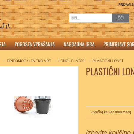
PRIJAVI 
IŠČI
STA
POGOSTA VPRAŠANJA
NAGRADNA IGRA
PRIMERJAVE SO
PRIPOMOČKI ZA EKO VRT
LONCI, PLATOJI
PLASTIČNI LONCI
PLASTIČNI LO
Vprašaj za več informacij
Izberite količino