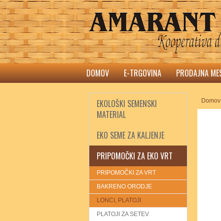
DOMOV
E-TRGOVINA
PRODAJNA ME
Domov
EKOLOŠKI SEMENSKI
MATERIAL
EKO SEME ZA KALJENJE
PRIPOMOČKI ZA EKO VRT
PRIPOMOČKI ZA VRT
BAKRENO ORODJE
LONCI, PLATOJI
PLATOJI ZA SETEV