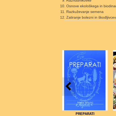
Razhudnikovke
Osnove ekološkega in biodin
Razkuževanje semena
Zatiranje bolezni in škodljivce
PREPARATI