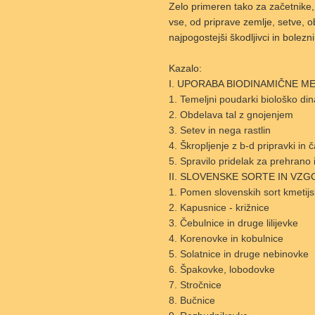
Zelo primeren tako za začetnike, k
vse, od priprave zemlje, setve, 
najpogostejši škodljivci in bolezni
Kazalo:
I. UPORABA BIODINAMIČNE ME
Temeljni poudarki biološko d
Obdelava tal z gnojenjem
Setev in nega rastlin
Škropljenje z b-d pripravki in č
Spravilo pridelak za prehrano
II. SLOVENSKE SORTE IN VZ
Pomen slovenskih sort kmetijsk
Kapusnice - križnice
Čebulnice in druge lilijevke
Korenovke in kobulnice
Solatnice in druge nebinovke
Špakovke, lobodovke
Stročnice
Bučnice