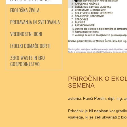
LITERATURA ZA ZDRAVJE
EKOLOŠKA ŽIVILA
PREDAVANJA IN SVETOVANJA
VREDNOSTNI BONI
IZDELKI DOMAČE OBRTI
ZERO WASTE IN EKO
GOSPODINJSTVO
PRIROČNIK O EKO
SEMENA
avtorici: Fanči Perdih, dipl. ing. 
Priročnik je bil napisan kot gradi
vsakega, ki se želi ukvarjati z b