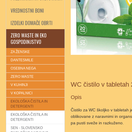
VREDNOSTNI BONI
IZDELKI DOMAČE OBRTI
ZERO WASTE IN EKO
GOSPODINJSTVO
ZA ŽENSKE
DANTESMILE
OSEBNA NEGA
ZERO WASTE
WC čistilo v tabletah
V KUHINJI
V KOPALNICI
Opis
EKOLOŠKA ČISTILA IN
DETERGENTI
Čistilo za WC školjko v tabletah
EKOLOŠKA ČISTILA IN
oblikovane z naravnimi in organs
DETERGENTI
pa pusti sveže in razkuženo.
SEN - SLOVENSKO