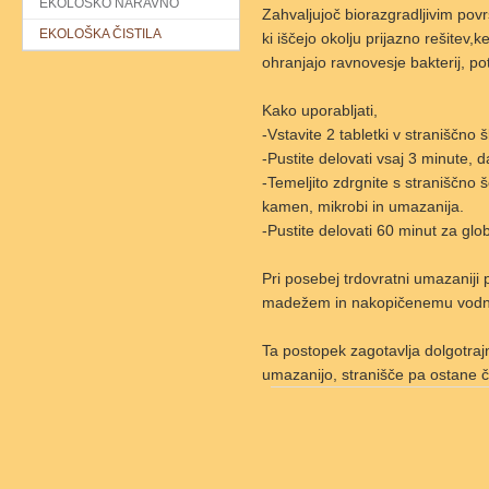
EKOLOŠKO NARAVNO
Zahvaljujoč biorazgradljivim povr
EKOLOŠKA ČISTILA
ki iščejo okolju prijazno rešitev,
ohranjajo ravnovesje bakterij, po
Kako uporabljati,
-Vstavite 2 tabletki v straniščno
-Pustite delovati vsaj 3 minute, 
-Temeljito zdrgnite s straniščno š
kamen, mikrobi in umazanija.
-Pustite delovati 60 minut za glo
Pri posebej trdovratni umazaniji p
madežem in nakopičenemu vod
Ta postopek zagotavlja dolgotraj
umazanijo, stranišče pa ostane č