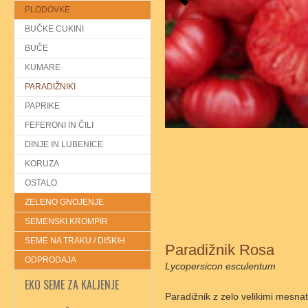
PLODOVKE
BUČKE CUKINI
BUČE
KUMARE
PARADIŽNIKI
PAPRIKE
FEFERONI IN ČILI
DINJE IN LUBENICE
KORUZA
OSTALO
ZELENO GNOJENJE
SEMENSKI KROMPIR
SEME NA TRAKU / DISKIH
Paradižnik Rosa
ODPRODAJA
Lycopersicon esculentum
EKO SEME ZA KALJENJE
Paradižnik z zelo velikimi mesnat