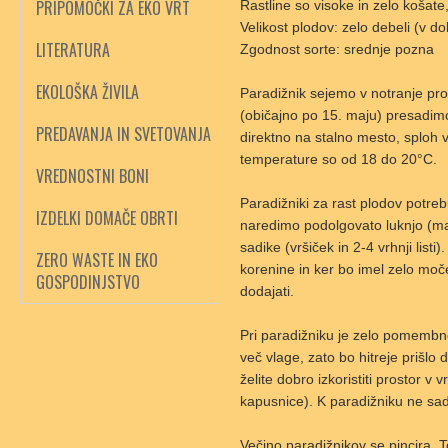
PRIPOMOČKI ZA EKO VRT
Rastline so visoke in zelo košate,
Velikost plodov: zelo debeli (v 
LITERATURA
Zgodnost sorte: srednje pozna
EKOLOŠKA ŽIVILA
Paradižnik sejemo v notranje pro
(običajno po 15. maju) presadimo 
PREDAVANJA IN SVETOVANJA
direktno na stalno mesto, sploh v
temperature so od 18 do 20°C.
VREDNOSTNI BONI
Paradižniki za rast plodov potreb
IZDELKI DOMAČE OBRTI
naredimo podolgovato luknjo (malo
sadike (vršiček in 2-4 vrhnji lis
ZERO WASTE IN EKO
korenine in ker bo imel zelo moč
GOSPODINJSTVO
dodajati.
Pri paradižniku je zelo pomembno
več vlage, zato bo hitreje prišlo
želite dobro izkoristiti prostor 
kapusnice). K paradižniku ne sad
Večino paradižnikov se pincira. To