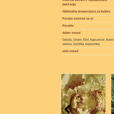
Količina semen v standardnem
pakiranju
Optimalna temperatura za kalitev
Poraba semena na ar
Poreklo
dober sosed
čebula, česen, fižol, kapusnice, kolera
zelena, bazilika, kapucinka
slab sosed
5