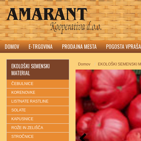
DOMOV
E-TRGOVINA
PRODAJNA MESTA
POGOSTA VPRAŠA
Domov
EKOLOŠKI SEMENSKI M
EKOLOŠKI SEMENSKI
MATERIAL
ČEBULNICE
KORENOVKE
LISTNATE RASTLINE
SOLATE
KAPUSNICE
ROŽE IN ZELIŠČA
STROČNICE