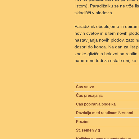
listom). Paradižniku se ne trže lis
skladišči v plodovih.
Paradižnik obdelujemo in obiram
novih cvetov in s tem novih plod
nastavljanja novih plodov, zato n
dozori do konca. Na dan za list 
znake glivičnih bolezni na rastlin
naberemo tudi za ostale dni, ko ob
Čas setve
Čas presajanja
Čas pobiranja pridelka
Razdalja med rastlinami/vrstami
Prezimi
Št. semen v g