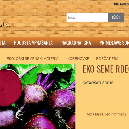
PRIJAVI 
IŠČI
STA
POGOSTA VPRAŠANJA
NAGRADNA IGRA
PRIMERJAVE SO
EKOLOŠKI SEMENSKI MATERIAL
KORENOVKE
RDEČA PESA
EKO SEME RDE
ekološko seme
Vprašaj za več informacij