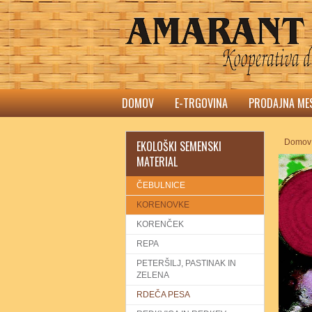
DOMOV
E-TRGOVINA
PRODAJNA ME
Domov
EKOLOŠKI SEMENSKI
MATERIAL
ČEBULNICE
KORENOVKE
KORENČEK
REPA
PETERŠILJ, PASTINAK IN
ZELENA
RDEČA PESA