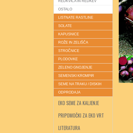
REDKVICA IN REDKEV
OSTALO
LISTNATE RASTLINE
SOLATE
KAPUSNICE
ROŽE IN ZELIŠČA
STROČNICE
PLODOVKE
ZELENO GNOJENJE
SEMENSKI KROMPIR
SEME NA TRAKU / DISKIH
ODPRODAJA
EKO SEME ZA KALJENJE
PRIPOMOČKI ZA EKO VRT
LITERATURA