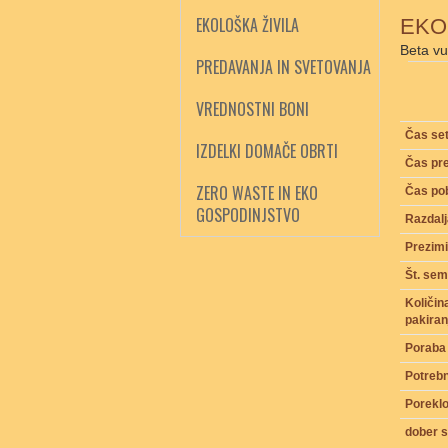
EKOLOŠKA ŽIVILA
EKO
Beta vul
PREDAVANJA IN SVETOVANJA
VREDNOSTNI BONI
Čas se
IZDELKI DOMAČE OBRTI
Čas pre
ZERO WASTE IN EKO
Čas pob
GOSPODINJSTVO
Razdalj
Prezimi
Št. sem
Količi
pakiran
Poraba
Potrebn
Porekl
dober 