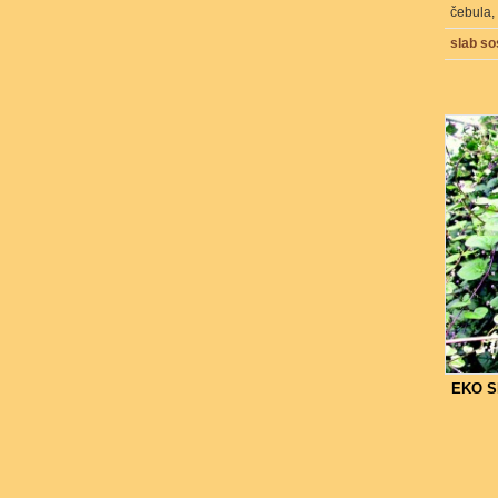
čebula,
slab s
EKO 