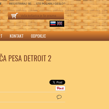
SE
REGISTRIRAJ SE
STE POZABILI GESLO?
Vaša košarica je še prazna
sl
English
RT
KONTAKT
ODPOKLIC
ČA PESA DETROIT 2