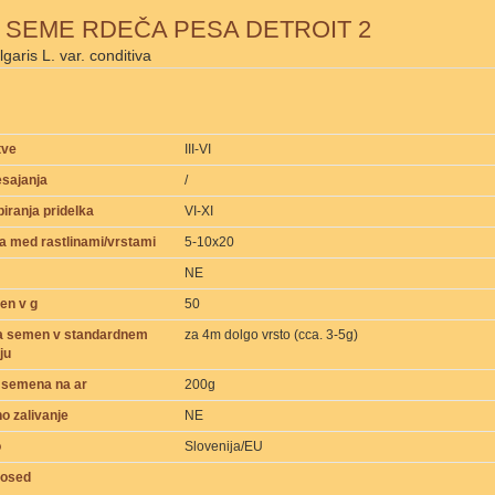
 SEME RDEČA PESA DETROIT 2
1kg
garis L. var. conditiva
5x Standardno pakiranje
tve
III-VI
sajanja
/
iranja pridelka
VI-XI
a med rastlinami/vrstami
5-10x20
NE
en v g
50
na semen v standardnem
za 4m dolgo vrsto (cca. 3-5g)
ju
 semena na ar
200g
o zalivanje
NE
o
Slovenija/EU
sosed