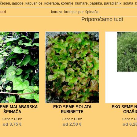
 česen, jagode, kapusnice, koleraba, korenje, kumare, paprika, paradižnik, solata, 
osed
koruza, krompir, por, špinača
Priporočamo tudi
4
4
SEME MALABARSKA
EKO SEME SOLATA
EKO SEME 
ŠPINAČA
RUBINETTE
GRAŠI
Cena z DDV:
Cena z DDV:
Cena z D
od 3,75 €
od 2,50 €
od 6,2