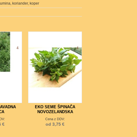
kumina, koriander, koper
4
4
NAVADNA
EKO SEME ŠPINAČA
CA
NOVOZELANDSKA
DV:
Cena z DDV:
6 €
od 3,75 €