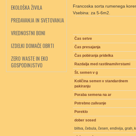
Francoska sorta rumenega korenj
EKOLOŠKA ŽIVILA
Vsebina: za 5-6m2.
PREDAVANJA IN SVETOVANJA
VREDNOSTNI BONI
Čas setve
IZDELKI DOMAČE OBRTI
Čas presajanja
Čas pobiranja pridelka
ZERO WASTE IN EKO
GOSPODINJSTVO
Razdalja med rastlinami/vrstami
Št. semen v g
Količina semen v standardnem
pakiranju
Poraba semena na ar
Potrebno zalivanje
Poreklo
dober sosed
blitva, čebula, česen, endivija, grah, k