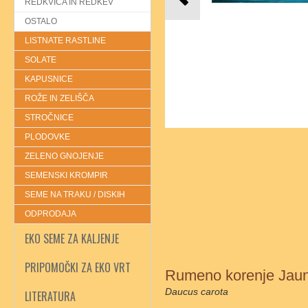
REDKVICA IN REDKEV
OSTALO
LISTNATE RASTLINE
SOLATE
KAPUSNICE
ROŽE IN ZELIŠČA
STROČNICE
PLODOVKE
ZELENO GNOJENJE
SEMENSKI KROMPIR
SEME NA TRAKU / DISKIH
ODPRODAJA
EKO SEME ZA KALJENJE
PRIPOMOČKI ZA EKO VRT
Rumeno korenje Jau
Daucus carota
LITERATURA