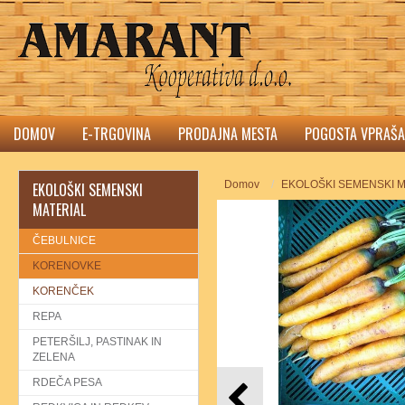
DOMOV
E-TRGOVINA
PRODAJNA MESTA
POGOSTA VPRAŠA
Domov
EKOLOŠKI SEMENSKI M
EKOLOŠKI SEMENSKI
MATERIAL
ČEBULNICE
KORENOVKE
KORENČEK
REPA
PETERŠILJ, PASTINAK IN
ZELENA
RDEČA PESA