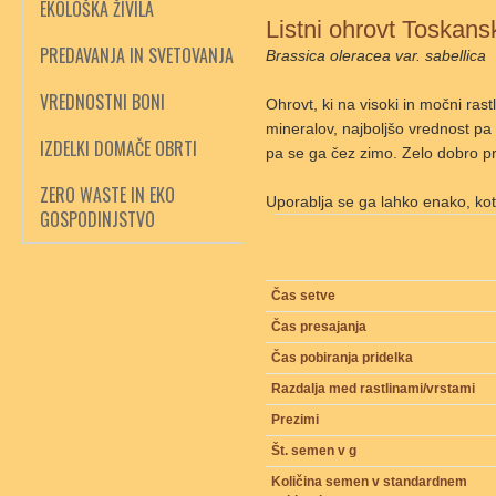
EKOLOŠKA ŽIVILA
Listni ohrovt Toskans
PREDAVANJA IN SVETOVANJA
Brassica oleracea var. sabellica
VREDNOSTNI BONI
Ohrovt, ki na visoki in močni rast
mineralov, najboljšo vrednost pa 
IZDELKI DOMAČE OBRTI
pa se ga čez zimo. Zelo dobro pr
ZERO WASTE IN EKO
Uporablja se ga lahko enako, kot
GOSPODINJSTVO
Čas setve
Čas presajanja
Čas pobiranja pridelka
Razdalja med rastlinami/vrstami
Prezimi
Št. semen v g
Količina semen v standardnem