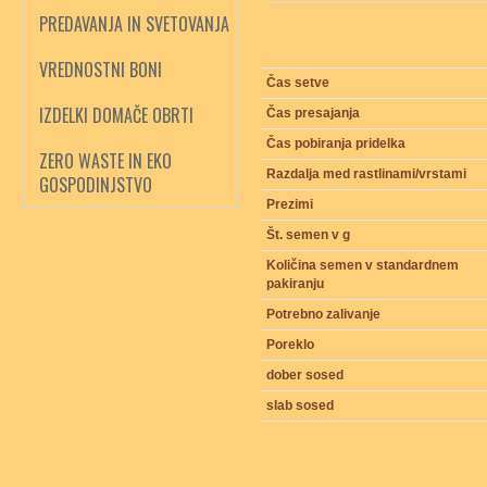
PREDAVANJA IN SVETOVANJA
VREDNOSTNI BONI
Čas setve
IZDELKI DOMAČE OBRTI
Čas presajanja
Čas pobiranja pridelka
ZERO WASTE IN EKO
Razdalja med rastlinami/vrstami
GOSPODINJSTVO
Prezimi
Št. semen v g
Količina semen v standardnem
pakiranju
Potrebno zalivanje
Poreklo
dober sosed
slab sosed