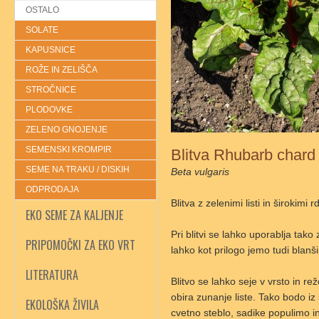
OSTALO
SOLATE
KAPUSNICE
ROŽE IN ZELIŠČA
STROČNICE
PLODOVKE
ZELENO GNOJENJE
SEMENSKI KROMPIR
Blitva Rhubarb chard
SEME NA TRAKU / DISKIH
Beta vulgaris
ODPRODAJA
Blitva z zelenimi listi in širokim
EKO SEME ZA KALJENJE
Pri blitvi se lahko uporablja tako 
PRIPOMOČKI ZA EKO VRT
lahko kot prilogo jemo tudi blanš
LITERATURA
Blitvo se lahko seje v vrsto in r
obira zunanje liste. Tako bodo iz
EKOLOŠKA ŽIVILA
cvetno steblo, sadike populimo 