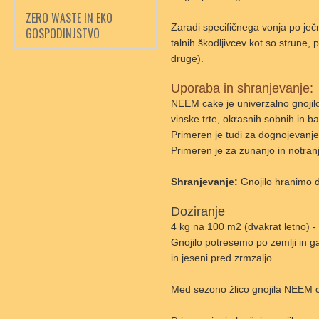
ZERO WASTE IN EKO
Zaradi specifičnega vonja po ječ
GOSPODINJSTVO
talnih škodljivcev kot so strune, 
druge).
Uporaba in shranjevanje:
NEEM cake je univerzalno gnojilo
vinske trte, okrasnih sobnih in bal
Primeren je tudi za dognojevanj
Primeren je za zunanjo in notran
Shranjevanje:
Gnojilo hranimo 
Doziranje
4 kg na 100 m2 (dvakrat letno) -
Gnojilo potresemo po zemlji in g
in jeseni pred zrmzaljo.
Med sezono žlico gnojila NEEM 
.