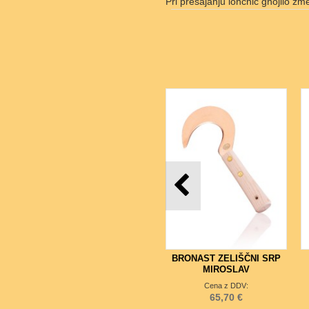
Pri presajanju lončnic gnojilo z
BRONAST ZELIŠČNI SRP
MIROSLAV
Cena z DDV:
65,70 €