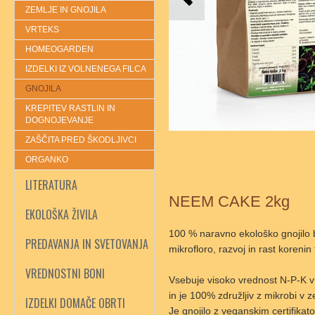
ZEMLJE IN GNOJILA
VRTEKS
HOMEOGARDEN
IZDELKI IZ VOLNENEGA FILCA
GNOJILA
KREPITEV RASTLIN IN
DOGNOJEVANJE
ZAŠČITA PRED ŠKODLJIVCI
ORGANKO
LITERATURA
NEEM CAKE 2kg
EKOLOŠKA ŽIVILA
100 % naravno ekološko gnojilo br
PREDAVANJA IN SVETOVANJA
mikrofloro, razvoj in rast koreni
VREDNOSTNI BONI
Vsebuje visoko vrednost N-P-K v o
in je 100% združljiv z mikrobi v z
IZDELKI DOMAČE OBRTI
Je gnojilo z veganskim certifikato