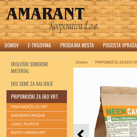
DOMOV
E-TRGOVINA
PRODAJNA MESTA
POGOSTA VPRAŠA
Domov
PRIPOMOČKI ZA EKO V
EKOLOŠKI SEMENSKI
MATERIAL
EKO SEME ZA KALJENJE
PRIPOMOČKI ZA EKO VRT
PRIPOMOČKI ZA VRT
BAKRENO ORODJE
LONCI, PLATOJI
BIVITO URBANI VRT