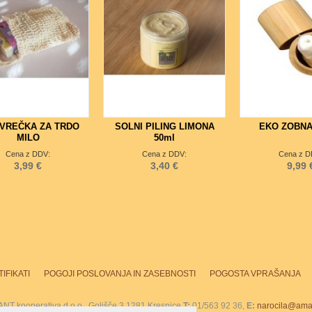
VREČKA ZA TRDO
SOLNI PILING LIMONA
EKO ZOBNA
MILO
50ml
Cena z DDV:
Cena z DDV:
Cena z D
3,99 €
3,40 €
9,99 
IFIKATI
POGOJI POSLOVANJA IN ZASEBNOSTI
POGOSTA VPRAŠANJA
T kooperativa d.o.o., Golišče 3 1281 Kresnice
T:
01/563 92 36,
E:
narocila@amar