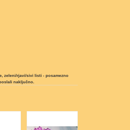
, zeleni/rjavi/sivi listi - posamezno
oslali naključno.