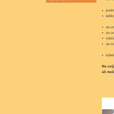
praln
lahko
za um
za um
robče
za ma
izdel
Na volj
ali me