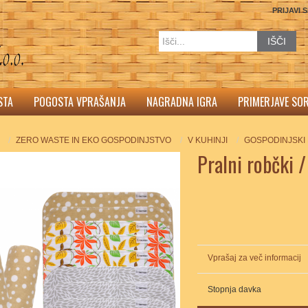
PRIJAVI 
IŠČI
STA
POGOSTA VPRAŠANJA
NAGRADNA IGRA
PRIMERJAVE SO
ZERO WASTE IN EKO GOSPODINJSTVO
V KUHINJI
GOSPODINJSKI
Pralni robčki 
Vprašaj za več informacij
Stopnja davka