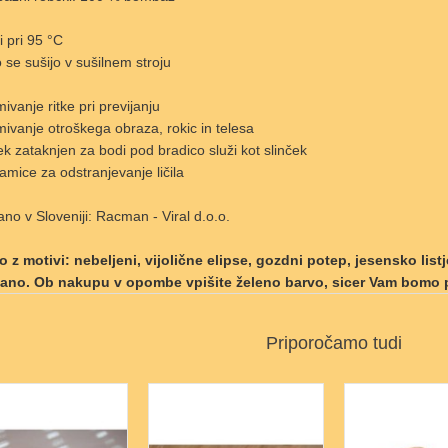
i pri 95 °C
 se sušijo v sušilnem stroju
ivanje ritke pri previjanju
ivanje otroškega obraza, rokic in telesa
k zataknjen za bodi pod bradico služi kot slinček
mice za odstranjevanje ličila
ano v Sloveniji: Racman - Viral d.o.o.
o z motivi: nebeljeni, vijolične elipse, gozdni potep, jesensko listje
šano. Ob nakupu v opombe vpišite želeno barvo, sicer Vam bomo p
Priporočamo tudi