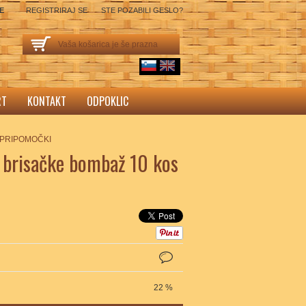
SE
REGISTRIRAJ SE
STE POZABILI GESLO?
Vaša košarica je še prazna
sl
English
RT
KONTAKT
ODPOKLIC
 PRIPOMOČKI
/ brisačke bombaž 10 kos
22 %