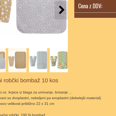
Cena z DDV:
ni robčki bombaž 10 kos
i oz. krpice iz blaga za umivanje, brisanje ...
kani so dvoplastni, nebeljeni pa enoplastni (debelejši material)
sov velikosti približno 22 x 31 cm
ažni robčki: 100 % bombaž