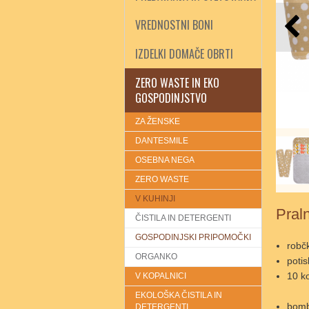
VREDNOSTNI BONI
IZDELKI DOMAČE OBRTI
ZERO WASTE IN EKO
GOSPODINJSTVO
ZA ŽENSKE
DANTESMILE
OSEBNA NEGA
ZERO WASTE
V KUHINJI
Pral
ČISTILA IN DETERGENTI
GOSPODINJSKI PRIPOMOČKI
robčk
ORGANKO
potis
10 ko
V KOPALNICI
EKOLOŠKA ČISTILA IN
bomb
DETERGENTI