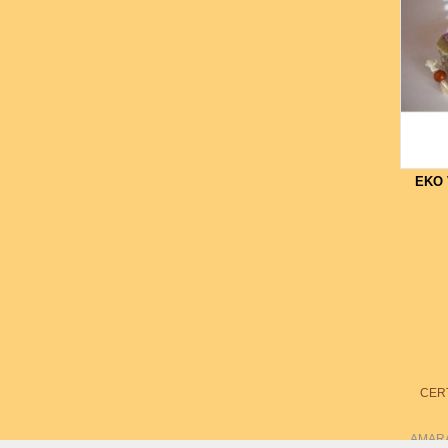
EKO 
CERT
AMARAN