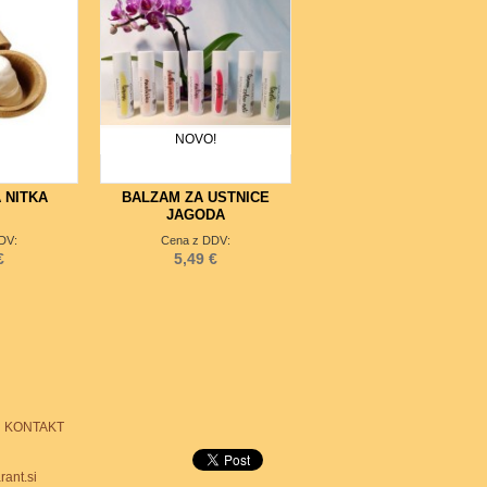
NOVO!
 NITKA
BALZAM ZA USTNICE
JAGODA
DV:
Cena z DDV:
€
5,49 €
KONTAKT
ant.si