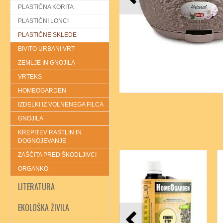
PLASTIČNA KORITA
PLASTIČNI LONCI
PLASTIČNE SKLEDE
BIVITO URBANI VRT
ZEMLJE IN GNOJILA
VRTEKS
HOMEOGARDEN
IZDELKI IZ VOLNENEGA FILCA
GNOJILA
KREPITEV RASTLIN IN
DOGNOJEVANJE
ZAŠČITA PRED ŠKODLJIVCI
ORGANKO
LITERATURA
EKOLOŠKA ŽIVILA