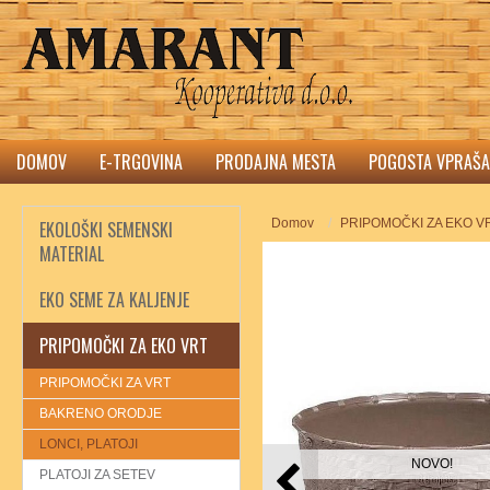
DOMOV
E-TRGOVINA
PRODAJNA MESTA
POGOSTA VPRAŠA
Domov
PRIPOMOČKI ZA EKO V
EKOLOŠKI SEMENSKI
MATERIAL
EKO SEME ZA KALJENJE
PRIPOMOČKI ZA EKO VRT
PRIPOMOČKI ZA VRT
BAKRENO ORODJE
LONCI, PLATOJI
NOVO!
PLATOJI ZA SETEV