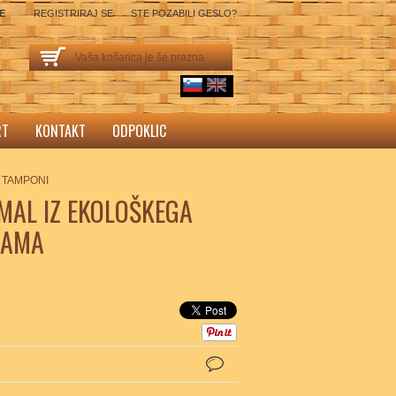
SE
REGISTRIRAJ SE
STE POZABILI GESLO?
Vaša košarica je še prazna
sl
English
RT
KONTAKT
ODPOKLIC
N TAMPONI
MAL IZ EKOLOŠKEGA
SAMA