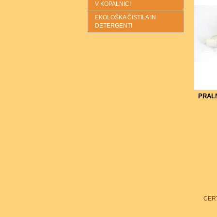
V KOPALNICI
EKOLOŠKA ČISTILA IN
DETERGENTI
PRAL
CERT