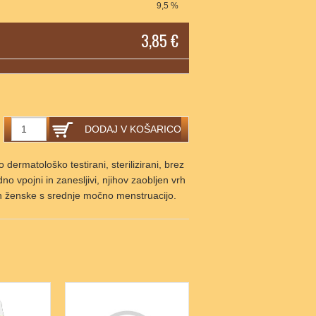
9,5 %
3,85 €
DODAJ V KOŠARICO
dermatološko testirani, sterilizirani, brez
o vpojni in zanesljivi, njihov zaobljen vrh
 in ženske s srednje močno menstruacijo.