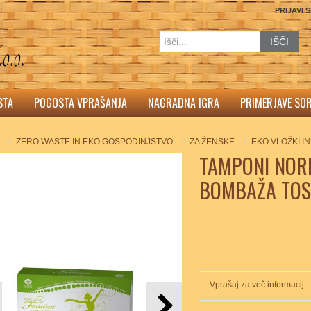
PRIJAVI 
IŠČI
STA
POGOSTA VPRAŠANJA
NAGRADNA IGRA
PRIMERJAVE SO
ZERO WASTE IN EKO GOSPODINJSTVO
ZA ŽENSKE
EKO VLOŽKI I
TAMPONI NOR
BOMBAŽA TO
Vprašaj za več informacij