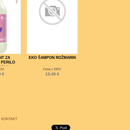
2
NT ZA
EKO ŠAMPON ROŽMARIN
 PERILO
BIOLU
DV:
Cena z DDV:
9 €
13,49 €
KONTAKT