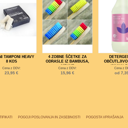
NI TAMPONI HEAVY
4 ZOBNE ŠČETKE ZA
DETERGE
8 KOS
ODRASLE IZ BAMBUSA,
OBČUTLJIVO
MEHKE
(SIVKA) 
Cena z DDV:
Cena z DDV:
Cena z D
23,95 €
15,96 €
od 7,3
IFIKATI
POGOJI POSLOVANJA IN ZASEBNOSTI
POGOSTA VPRAŠANJA