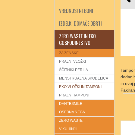
VREDNOSTNI BONI
IZDELKI DOMAČE OBRTI
ZERO WASTE IN EKO
GOSPODINJSTVO
ZA ŽENSKE
PRALNI VLOŽKI
ŠČITNIKI PERILA
Tamponi
dodanih
MENSTRUALNA SKODELICA
in ovoj
EKO VLOŽKI IN TAMPONI
Pakiran
PRALNI TAMPONI
DANTESMILE
OSEBNA NEGA
ZERO WASTE
V KUHINJI