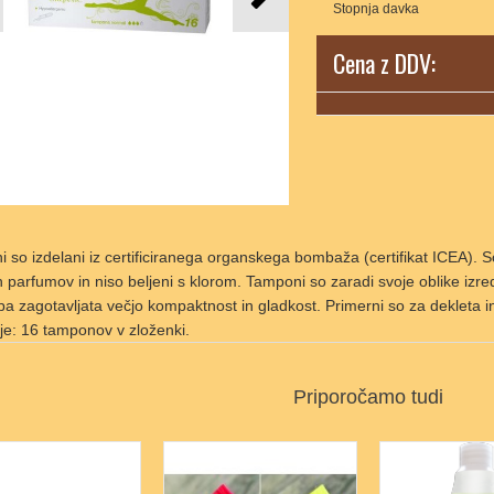
Stopnja davka
Cena z DDV:
 so izdelani iz certificiranega organskega bombaža (certifikat ICEA). So 
 parfumov in niso beljeni s klorom. Tamponi so zaradi svoje oblike izredn
 pa zagotavljata večjo kompaktnost in gladkost. Primerni so za dekleta
je: 16 tamponov v zloženki.
Priporočamo tudi