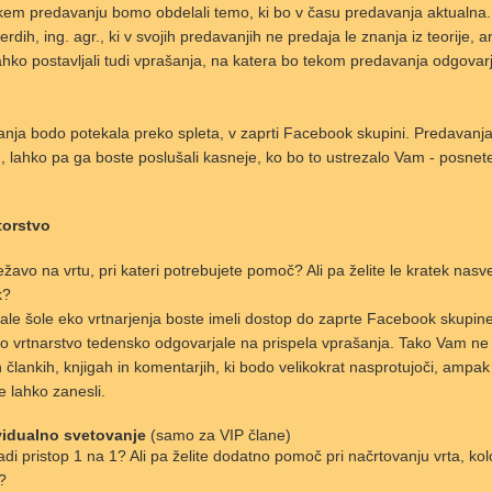
em predavanju bomo obdelali temo, ki bo v času predavanja aktualna. 
erdih, ing. agr., ki v svojih predavanjih ne predaja le znanja iz teorije
ahko postavljali tudi vprašanja, na katera bo tekom predavanja odgova
nja bodo potekala preko spleta, v zaprti Facebook skupini. Predavanja 
, lahko pa ga boste poslušali kasneje, ko bo to ustrezalo Vam - posne
torstvo
ežavo na vrtu, pri kateri potrebujete pomoč? Ali pa želite le kratek nasvet
k?
ale šole eko vrtnarjenja boste imeli dostop do zaprte Facebook skupine
o vrtnarstvo tedensko odgovarjale na prispela vprašanja. Tako Vam ne 
h člankih, knjigah in komentarjih, ki bodo velikokrat nasprotujoči, ampa
e lahko zanesli.
ividualno svetovanje
(samo za VIP člane)
adi pristop 1 na 1? Ali pa želite dodatno pomoč pri načrtovanju vrta, kolo
?