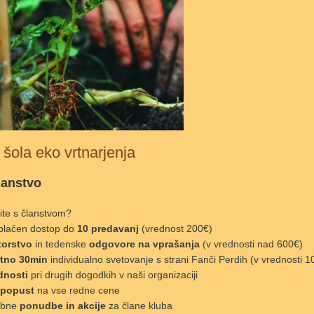
 šola eko vrtnarjenja
lanstvo
ite s članstvom?
plačen dostop do
10 predavanj
(vrednost 200€)
orstvo
in tedenske
odgovore na vprašanja
(v vrednosti nad 600€)
etno 30min
individualno svetovanje s strani Fanči Perdih (v vrednosti 1
nosti
pri drugih dogodkih v naši organizaciji
 popust
na vse redne cene
ebne
ponudbe in akcije
za člane kluba