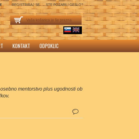
SE
REGISTRIRAJ SE
STE POZABILI GESLO?
Vaša košarica je še prazna
sl
English
RT
KONTAKT
ODPOKLIC
n osebno mentorstvo plus ugodnosti ob
lkov.