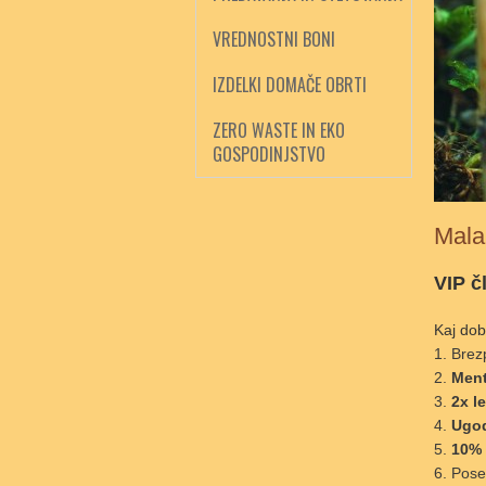
VREDNOSTNI BONI
IZDELKI DOMAČE OBRTI
ZERO WASTE IN EKO
GOSPODINJSTVO
Mala
VIP č
Kaj dob
Brez
Ment
2x l
Ugod
10%
Pos