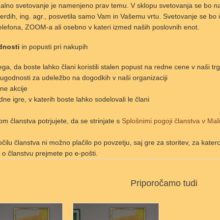
ualno svetovanje je namenjeno prav temu. V sklopu svetovanja se bo na
erdih, ing. agr., posvetila samo Vam in Vašemu vrtu. Svetovanje se bo 
elefona, ZOOM-a ali osebno v kateri izmed naših poslovnih enot.
dnosti
in popusti pri nakupih
ega, da boste lahko člani koristili stalen popust na redne cene v naši trg
 ugodnosti za udeležbo na dogodkih v naši organizaciji
ne akcije
dne igre, v katerih boste lahko sodelovali le člani
lom članstva potrjujete, da se strinjate s
Splošnimi pogoji članstva v Mali
čilu članstva ni možno plačilo po povzetju, saj gre za storitev, za kate
o o članstvu prejmete po e-pošti.
Priporočamo tudi