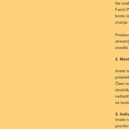
Na vsak
Fanči P
boste l
znanja.
Predava
stream)
izvedbi.
2. Men
Imate t
pridele
Člani m
ekološk
nešteti
se bost
3. Ind
Imate r
površin