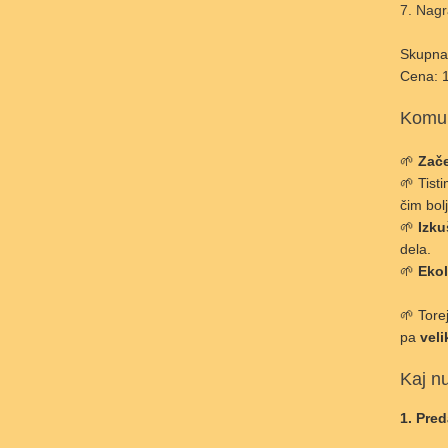
Nagr
Skupna 
Cena: 1
Komu 
🌱
Zač
🌱 Tisti
čim bolj
🌱
Izku
dela.
🌱
Eko
🌱 Tore
pa
veli
Kaj n
1. Pre