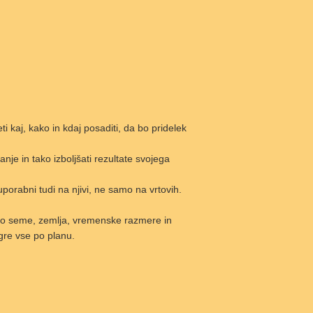
ti kaj, kako in kdaj posaditi, da bo pridelek
nanje in tako izboljšati rezultate svojega
uporabni tudi na njivi, ne samo na vrtovih.
ro seme, zemlja, vremenske razmere in
 gre vse po planu.