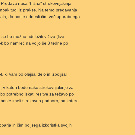
Predava naša "hišna" strokovnjakinja,
, ampak tudi iz prakse. Na temo predavanja
rjala, da boste odnesli čim več uporabnega
se bo možno udeležiti v živo (live
tek bo namreč na voljo še 3 tedne po
, ki Vam bo olajšal delo in izboljšal
, v kateri bodo naše strokovnjakinje za
bo potrebno iskati rešitve za težavo po
k boste imeli strokovno podporo, na katero
barja in čim boljšega izkoristka svojih