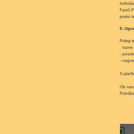
Individ
Fanči P
preko t
5. Ugo
Poleg t
. razne
- poseb
- nagra
S plači
Ob naro
Potrdil