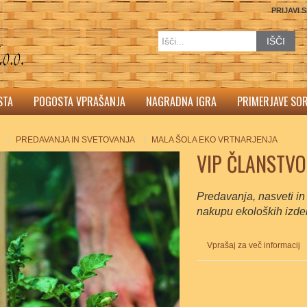
PRIJAVI 
IŠČI
STA
POGOSTA VPRAŠANJA
NAGRADNA IGRA
PRIMERJAVE SO
PREDAVANJA IN SVETOVANJA
MALA ŠOLA EKO VRTNARJENJA
VIP ČLANSTVO
Predavanja, nasveti i
nakupu ekoloških izde
Vprašaj za več informacij